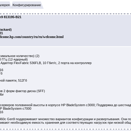
алерея
Конфигурирование
n9 813195-B21
ackard)
21
elcome.hp.com/country/ru/ru/welcome.html
симальное количество) (2)
0 ГГц (12-ядерный)
даптер FlexFabric 536FLB, 10 Гбит/с, 2 порта на контроллер
16
Гб
ой памяти, 512Гб
в 2 форм фактор диска (SFF)
4br
-серверов половинной высоты в корпусе HP BladeSystem c3000; Поддержка до шестнад
P BladeSystem c7000
16
460c Gen9 поддерживают множество вариантов конфигурации и развертывания. Они п
ивают необходимую емкость хранения для соответствующих нагрузок при низкой общ