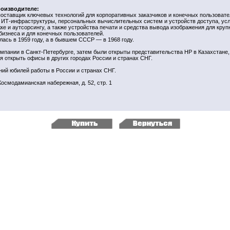
оизводителе:
поставщик ключевых технологий для корпоративных заказчиков и конечных пользовате
 ИТ-инфраструктуры, персональных вычислительных систем и устройств доступа, усл
ке и аутсорсингу, а также устройства печати и средства вывода изображения для круп
бизнеса и для конечных пользователей.
лась в 1959 году, а в бывшем СССР — в 1968 году.
омпании в Санкт-Петербурге, затем были открыты представительства HP в Казахстане,
я открыть офисы в других городах России и странах СНГ.
ний юбилей работы в России и странах СНГ.
Космодамианская набережная, д. 52, стр. 1