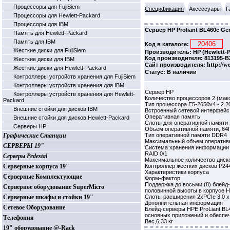
Процессоры для FujiSiem
Спецификация
Аксессуары
Г
Процессоры для Hewlett-Packard
Процессоры для IBM
Сервер HP Proliant BL460c Ge
Память для Hewlett-Packard
Память для IBM
Код в каталоге:
Жесткие диски для FujiSiem
Производитель: HP (Hewlett-P
Код производителя: 813195-B
Жесткие диски для IBM
http://w
Сайт производителя:
Жесткие диски для Hewlett-Packard
Статус: В наличии
Контроллеры устройств хранения для FujiSiem
Контроллеры устройств хранения для IBM
Сервер HP
Контроллеры устройств хранения для Hewlett-
Количество процессоров 2 (мак
Packard
Тип процессора E5-2650v4 - 2.2
Внешние стойки для дисков IBM
Встроенный сетевой интерфейс А
Оперативная память
Внешние стойки для дисков Hewlett-Packard
Слоты для оперативной памяти 
Серверы HP
Объем оперативной памяти, 64
Графические Станции
Тип оперативной памяти DDR4
Максимальный объем оперативн
СЕРВЕРЫ 19"
Система хранения информации
RAID 0/1
Серверы Pedestal
Максимальное количество диско
Серверные корпуса 19"
Контроллер жестких дисков P24
Характеристики корпуса
Серверные Комплектующие
Форм-фактор
Поддержка до восьми (8) блейд
Серверное оборудование SuperMicro
половинной высоты в корпусе H
Серверные шкафы и стойки 19"
Слоты расширения 2xPCIe 3.0 x
Дополнительная информация
Сетевое Оборудование
Блейд-серверы HPE ProLiant BL
основных приложений и обеспеч
Телефония
Вес,6.33 кг
19" оборудование @-Rack