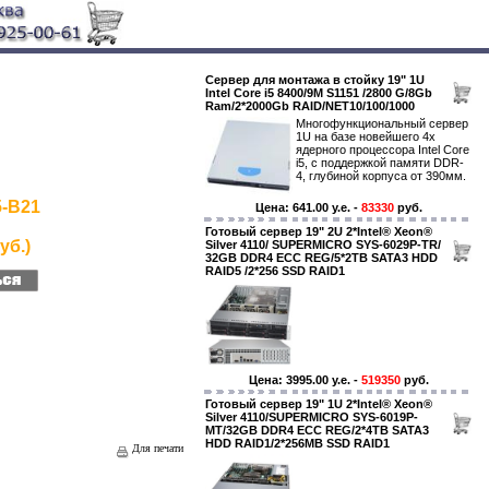
Сервер для монтажа в стойку 19" 1U
Intel Core i5 8400/9M S1151 /2800 G/8Gb
Ram/2*2000Gb RAID/NET10/100/1000
Многофункциональный сервер
1U на базе новейшего 4х
ядерного процессора Intel Core
i5, с поддержкой памяти DDR-
4, глубиной корпуса от 390мм.
5-B21
Цена: 641.00 y.e. -
83330
руб.
Готовый сервер 19" 2U 2*Intel® Xeon®
уб.)
Silver 4110/ SUPERMICRO SYS-6029P-TR/
32GB DDR4 ECC REG/5*2TB SATA3 HDD
RAID5 /2*256 SSD RAID1
Цена: 3995.00 y.e. -
519350
руб.
Готовый сервер 19" 1U 2*Intel® Xeon®
Silver 4110/SUPERMICRO SYS-6019P-
MT/32GB DDR4 ECC REG/2*4TB SATA3
HDD RAID1/2*256MB SSD RAID1
Для печати