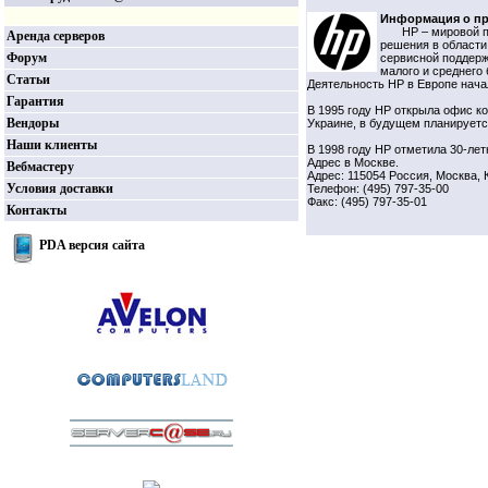
Информация о пр
HP – мировой 
Аренда серверов
решения в области
Форум
сервисной поддерж
малого и среднего 
Статьи
Деятельность НР в Европе нача
Гарантия
В 1995 году НР открыла офис к
Вендоры
Украине, в будущем планируетс
Наши клиенты
В 1998 году НР отметила 30-лет
Адрес в Москве.
Вебмастеру
Адрес: 115054 Россия, Москва, 
Условия доставки
Телефон: (495) 797-35-00
Факс: (495) 797-35-01
Контакты
PDA версия сайта