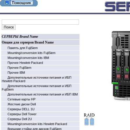
СЕРВЕРЫ Brand Name
Опции для серверов Brand Name
Память для FujiSiem
Mounting/conversion kits FujiSiem
Mounting/conversion kits IBM
Прочее Hewlett-Packard
Прочее FujiSiem
Прочее IBM
Дополнительные источники питания и ИБП
Hewlett-Packard
Дополнительные источники питания и ИБП
FujiSiem
Дополнительные источники питания и ИБП IBM
Cетевые карты HP
Жесткие диски Dell
Серверы DELL 1U
Серверы Dell Tower
Серверы Dell 2U
Mounting/conversion kits Hewlett-Packard
Внешние стойки для дисков FujiSiem