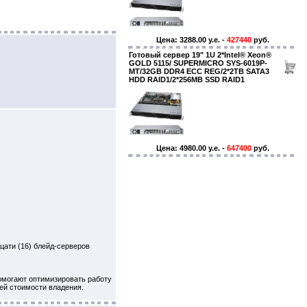
Цена: 3288.00 y.e. -
427440
руб.
Готовый сервер 19" 1U 2*Intel® Xeon®
GOLD 5115/ SUPERMICRO SYS-6019P-
MT/32GB DDR4 ECC REG/2*2TB SATA3
HDD RAID1/2*256MB SSD RAID1
Цена: 4980.00 y.e. -
647400
руб.
цати (16) блейд-серверов
омогают оптимизировать работу
ей стоимости владения.