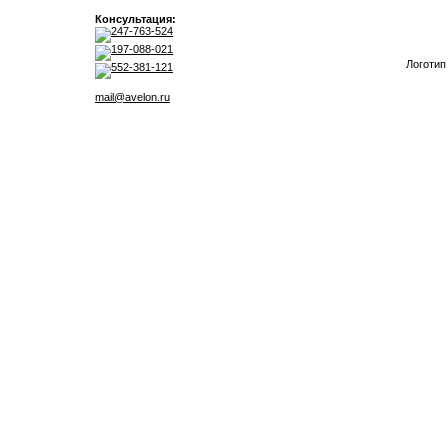
Консультация:
247-763-524
197-088-021
Логотип
552-381-121
mail@avelon.ru