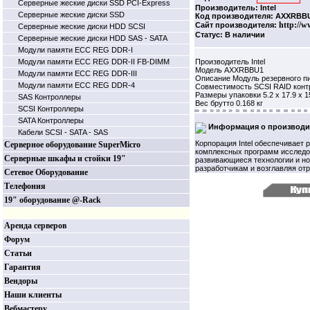
Серверные жеские диски SSD PCI-Express
Производитель: Intel
Серверные жеские диски SSD
Код производителя: AXXRBB
http://w
Сайт производителя:
Серверные жеские диски HDD SCSI
Статус: В наличии
Серверные жеские диски HDD SAS - SATA
Модули памяти ECC REG DDR-I
Модули памяти ECC REG DDR-II FB-DIMM
Производитель Intel
Модель AXXRBBU1
Модули памяти ECC REG DDR-III
Описание Модуль резервного пи
Модули памяти ECC REG DDR-4
Совместимость SCSI RAID конт
Размеры упаковки 5.2 х 17.9 х 1
SAS Контроллеры
Вес брутто 0.168 кг
SCSI Контроллеры
SATA Контроллеры
Информация о производи
Кабели SCSI - SATA - SAS
Корпорация Intel обеспечивает 
Серверное оборудование SuperMicro
комплексных программ исследов
Серверные шкафы и стойки 19"
развивающиеся технологии и но
разработчикам и возглавляя от
Сетевое Оборудование
Телефония
19" оборудование @-Rack
Аренда серверов
Форум
Статьи
Гарантия
Вендоры
Наши клиенты
Вебмастеру