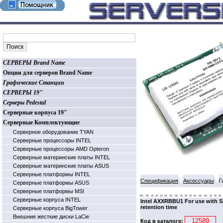
СЕРВЕРЫ Brand Name
Опции для серверов Brand Name
Графические Станции
СЕРВЕРЫ 19"
Серверы Pedestal
Серверные корпуса 19"
Серверные Комплектующие
Серверное оборудование TYAN
Серверные процессоры INTEL
Серверные процессоры AMD Opteron
Серверные материнские платы INTEL
Серверные материнские платы ASUS
Серверные платформы INTEL
Спецификация
Аксессуары
Г
Серверные платформы ASUS
Серверные платформы MSI
Серверные корпуса INTEL
Intel AXXRBBU1 For use with 
retention time
Серверные корпуса BigTower
Внешние жесткие диски LaCie
Код в каталоге: