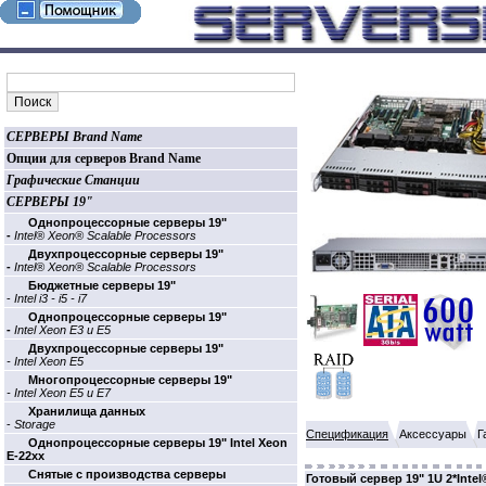
СЕРВЕРЫ Brand Name
Опции для серверов Brand Name
Графические Станции
СЕРВЕРЫ 19"
Однопроцессорные cерверы 19"
-
Intel® Xeon® Scalable Processors
Двухпроцессорные cерверы 19"
-
Intel® Xeon® Scalable Processors
Бюджетные cерверы 19"
-
Intel i3 - i5 - i7
Однопроцессорные cерверы 19"
-
Intel Xeon E3 и E5
Двухпроцессорные cерверы 19"
- Intel Xeon E5
Многопроцессорные cерверы 19"
- Intel Xeon E5 и E7
Хранилища данных
-
Storage
Спецификация
Аксессуары
Г
Однопроцессорные cерверы 19" Intel Xeon
E-22xx
Cнятые с производства серверы
Готовый сервер 19" 1U 2*Intel