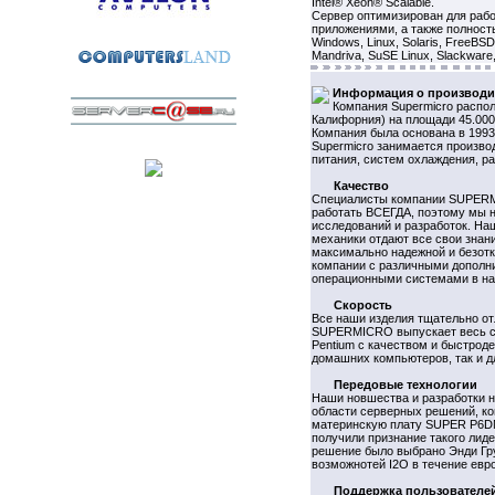
Intel® Xeon® Scalable.
Сервер оптимизирован для работ
приложениями, а также полнос
Windows, Linux, Solaris, FreeBS
Mandriva, SuSE Linux, Slackware
Информация о производи
Компания Supermicro распол
Калифорния) на площади 45.000
Компания была основана в 1993 
Supermicro занимается произво
питания, систем охлаждения, р
Качество
Специалисты компании SUPERM
работать ВСЕГДА, поэтому мы н
исследований и разработок. На
механики отдают все свои знан
максимально надежной и безот
компании с различными дополн
операционными системами в на
Скорость
Все наши изделия тщательно о
SUPERMICRO выпускает весь спек
Pentium с качеством и быстрод
домашних компьютеров, так и д
Передовые технологии
Наши новшества и разработки н
области серверных решений, ко
материнскую плату SUPER P6DN
получили признание такого лидер
решение было выбрано Энди Гру
возможнотей I2O в течение евро
Поддержка пользователе