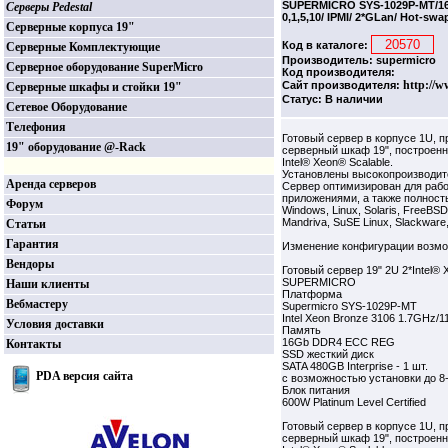
SUPERMICRO SYS-1029P-MT/1
Серверы Pedestal
0,1,5,10/ IPMI/ 2*GLan/ Hot-swa
Серверные корпуса 19"
Код в каталоге:
Серверные Комплектующие
Производитель: supermicro
Серверное оборудование SuperMicro
Код производителя:
http://w
Сайт производителя:
Серверные шкафы и стойки 19"
Статус: В наличии
Сетевое Оборудование
Телефония
Готовый сервер в корпусе 1U, п
19" оборудование @-Rack
cерверный шкаф 19", построенн
Intel® Xeon® Scalable.
Установлены высокопроизводит
Аренда серверов
Сервер оптимизирован для работ
приложениями, а также полнос
Форум
Windows, Linux, Solaris, FreeBS
Mandriva, SuSE Linux, Slackware
Статьи
Гарантия
Изменение конфигурации возмо
Вендоры
Готовый сервер 19" 2U 2*Intel® 
SUPERMICRO
Наши клиенты
Платформа
Вебмастеру
Supermicro SYS-1029P-MT
Intel Xeon Bronze 3106 1.7GHz/1
Условия доставки
Память
16Gb DDR4 ECC REG
Контакты
SSD жесткий диск
SATA 480GB Interprise - 1 шт.
PDA версия сайта
с возможностью установки до 8
Блок питания
600W Platinum Level Certified
Готовый сервер в корпусе 1U, п
cерверный шкаф 19", построенн