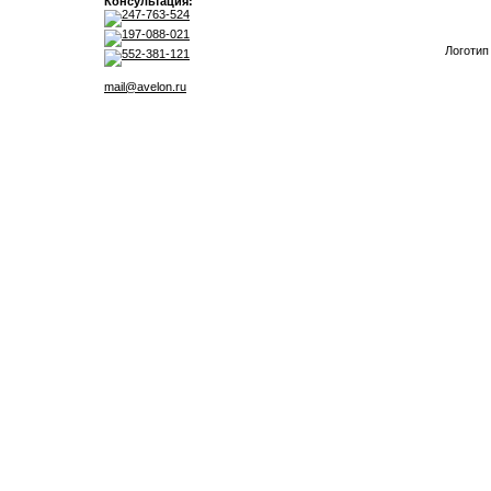
Консультация:
247-763-524
197-088-021
Логотип
552-381-121
mail@avelon.ru