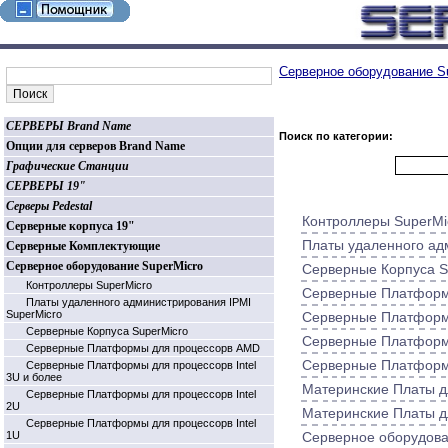
Серверное оборудование S
СЕРВЕРЫ Brand Name
Поиск по категории:
Опции для серверов Brand Name
Графические Станции
СЕРВЕРЫ 19"
Серверы Pedestal
Контроллеры SuperMi
Серверные корпуса 19"
Платы удаленного ад
Серверные Комплектующие
Серверное оборудование SuperMicro
Серверные Корпуса S
Контроллеры SuperMicro
Серверные Платформ
Платы удаленного администрирования IPMI
SuperMicro
Серверные Платформы
Серверные Корпуса SuperMicro
Серверные Платформы
Серверные Платформы для процессорв AMD
Серверные Платформы
Серверные Платформы для процессорв Intel
3U и более
Материнские Платы 
Серверные Платформы для процессорв Intel
2U
Материнские Платы дл
Серверные Платформы для процессорв Intel
1U
Серверное оборудова