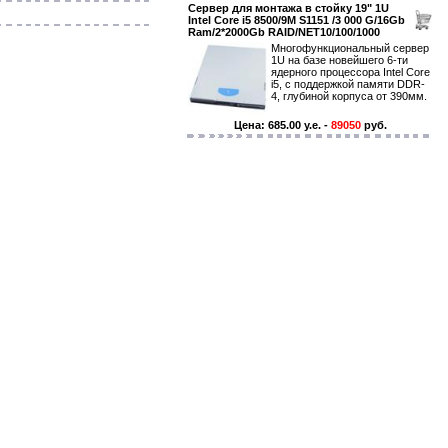
Сервер для монтажа в стойку 19" 1U
Intel Core i5 8500/9M S1151 /3 000 G/16Gb
Ram/2*2000Gb RAID/NET10/100/1000
Многофункциональный сервер
1U на базе новейшего 6-ти
ядерного процессора Intel Core
i5, с поддержкой памяти DDR-
4, глубиной корпуса от 390мм.
Цена: 685.00 y.e. -
89050
руб.