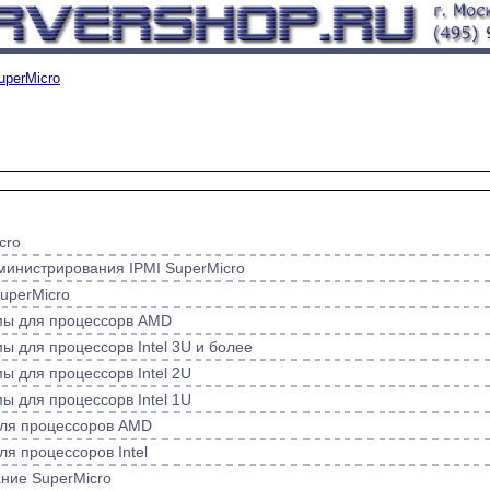
uperMicro
cro
министрирования IPMI SuperMicro
uperMicro
ы для процессорв AMD
 для процессорв Intel 3U и более
 для процессорв Intel 2U
 для процессорв Intel 1U
для процессоров AMD
я процессоров Intel
ние SuperMicro