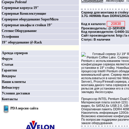
Спецификация
Аксессуары
Г
Серверы Pedestal
Серверные корпуса 19"
Сервер для монтажа в стойку 
Серверные Комплектующие
3.7G /4096Mb Ram DDR4/120Gb
Серверное оборудование SuperMicro
Код в каталоге:
Серверные шкафы и стойки 19"
Производитель: @-SERVER
Сетевое Оборудование
Код производителя: G4400-1U
http://a
Сайт производителя:
Телефония
Статус: В наличии
19" оборудование @-Rack
Аренда серверов
Готовый сервер 1U 19" 
Pentium Coffee Lake. Сервер
Форум
Pentium с использованием тех
Статьи
конфигурации сервера являетс
установки в 19" стойку. Новей
Гарантия
процессор Intel® Pentium обла
минимальной цене. Сервер явл
Вендоры
использоваться в качестве Web/
Наши клиенты
Server), Proxy/Firewall сервера
монтажа даного типа серверов 
Вебмастеру
рельсов для установки его в ст
закладку Аксессуары.
Условия доставки
Контакты
Процессор INTEL Pentium Dual-
Материнская плата socket-1151
видео, 6x SATA2,6x USB 2.0, GB
PDA версия сайта
Оперативная память DDR4 4096Mb
Накопитель информации 120Gb
Возможно изменение конфигура
По вопросам поддержки различ
заказе оборудования.