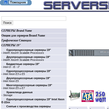
СЕРВЕРЫ Brand Name
Опции для серверов Brand Name
Графические Станции
СЕРВЕРЫ 19"
Однопроцессорные cерверы 19"
-
Intel® Xeon® Scalable Processors
Двухпроцессорные cерверы 19"
-
Intel® Xeon® Scalable Processors
Бюджетные cерверы 19"
-
Intel i3 - i5 - i7
Однопроцессорные cерверы 19"
-
Intel Xeon E3 и E5
Двухпроцессорные cерверы 19"
- Intel Xeon E5
Многопроцессорные cерверы 19"
- Intel Xeon E5 и E7
Хранилища данных
-
Storage
Однопроцессорные cерверы 19" Intel Xeon
E-22xx
Cнятые с производства серверы