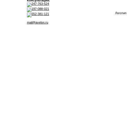
Консультация:
247-763-524
197-088-021
Логотип
552-381-121
mail@avelon.ru