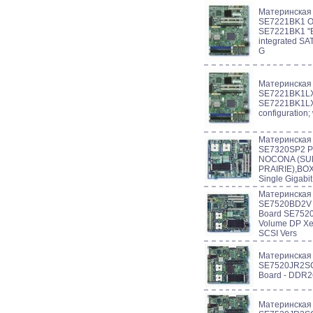
Материнская
SE7221BK1 O
SE7221BK1 "B
integrated SAT
G
Материнская
SE7221BK1LX I
SE7221BK1LX
configuration;
Материнская
SE7320SP2 
NOCONA (SU
PRAIRIE),BO
Single Gigabit
Материнская
SE7520BD2V I
Board SE752
Volume DP Xe
SCSI Vers
Материнская
SE7520JR2SCS
Board - DDR2
Материнская