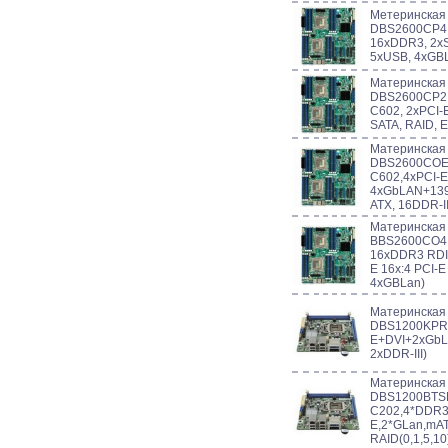
Метеринская 
DBS2600CP4I
16xDDR3, 2xS
5xUSB, 4xGB
Материнская
DBS2600CP2I
C602, 2xPCI-
SATA, RAID, E
Материнская
DBS2600COEI
C602,4xPCI-E
4xGbLAN+1394
ATX, 16DDR-II
Материнская 
BBS2600CO4 
16xDDR3 RDI
E 16x:4 PCI-E 
4xGBLan)
Материнская
DBS1200KPR 
E+DVI+2xGbLA
2xDDR-III)
Материнская 
DBS1200BTSR 
C202,4*DDR3
E,2*GLan,mA
RAID(0,1,5,1