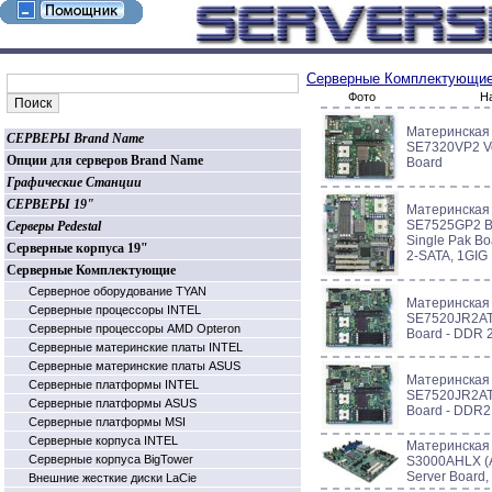
Серверные Комплектующи
Фото
Н
Материнская
СЕРВЕРЫ Brand Name
SE7320VP2 V
Опции для серверов Brand Name
Board
Графические Станции
СЕРВЕРЫ 19"
Материнская
SE7525GP2 Bo
Серверы Pedestal
Single Pak Bo
Серверные корпуса 19"
2-SATA, 1GIG
Серверные Комплектующие
Серверное оборудование TYAN
Материнская
Серверные процессоры INTEL
SE7520JR2ATA
Серверные процессоры AMD Opteron
Board - DDR 
Серверные материнские платы INTEL
Серверные материнские платы ASUS
Материнская
Серверные платформы INTEL
SE7520JR2ATA
Серверные платформы ASUS
Board - DDR2
Серверные платформы MSI
Серверные корпуса INTEL
Материнская
Серверные корпуса BigTower
S3000AHLX (As
Server Board,
Внешние жесткие диски LaCie