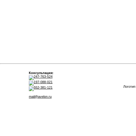
Консультация:
247-763-524
197-088-021
Логотип
552-381-121
mail@avelon.ru