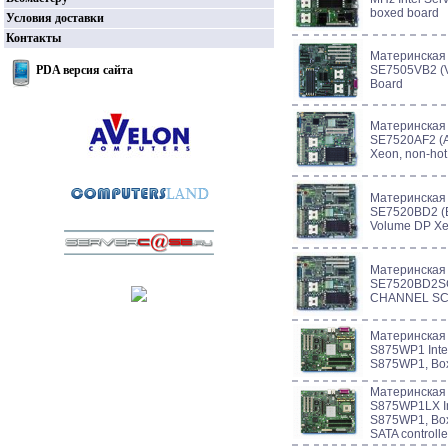
boxed board
Условия доставки
Контакты
Материнская
PDA версия сайта
SE7505VB2 (V
Board
Материнская
SE7520AF2 (Al
Xeon, non-hot
Материнская
SE7520BD2 (
Volume DP Xe
Материнская
SE7520BD2S
CHANNEL SC
Материнская
S875WP1 Intel
S875WP1, Bo
Материнская
S875WP1LX In
S875WP1, Boxe
SATA controlle