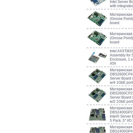
Intel Server
with integrat
Материнская 
(Grosse Point)
board
Материнская 
(Grosse Point)
board
Intel AXXTM3
Assembly for 
Enclosure, 1 x 
ATA
Материнская
DBS2600CP4 
Server Board 
w/4 1GbE ports
Материнская
DBS2600CP2 
Server Board 
w/2 1GbE ports
Материнская
DBS2400GP2 
Intel® Server
5 Pack, 5* I/O
Материнская
DBS2400GP4 