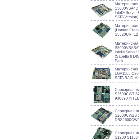
Материнская
S5000VSA4DI
Intel® Server
SATA Version)
Материнская
(Hanlan Creek
S5520UR (12
Материнская
S5000VSASAT
Intel® Serve
(Sapello 8 DI
Pack
Материнская 
LGA1155 C20
SATA RAID Min
Серверная м
S2600CWT S
936390 INTE
Серверная м
S2600CW2S S
DBS2600CW2S
Серверная м
S1200 S1150