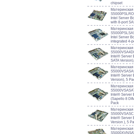
chipset
Материнская
S5000PSLROM
Intel Server
with 8-port S
Материнская
S5000PSLSAS 
Intel Server 
integrated 4-p
Материнская
S5000VSA4DI
Intel® Server
SATA Version)
Материнская
S5000VSASAS 
Intel® Server
Version), 5 Pa
Материнская
S5000VSASATA
Intel® Serve
(Sapello 8 DI
Pack
Материнская
S5000VSASCSI
Intel® Server
Version ), 5 P
Материнская
S5000XVNSATA