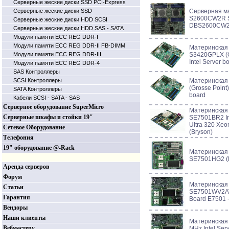
Серверные жеские диски SSD PCI-Express
Серверные жеские диски SSD
Серверная м
S2600CW2R 
Серверные жеские диски HDD SCSI
DBS2600CW2
Серверные жеские диски HDD SAS - SATA
Модули памяти ECC REG DDR-I
Модули памяти ECC REG DDR-II FB-DIMM
Материнская 
Модули памяти ECC REG DDR-III
S3420GPLX (G
Intel Server b
Модули памяти ECC REG DDR-4
SAS Контроллеры
SCSI Контроллеры
Материнская 
(Grosse Point)
SATA Контроллеры
board
Кабели SCSI - SATA - SAS
Серверное оборудование SuperMicro
Материнская
Серверные шкафы и стойки 19"
SE7501BR2 In
Ultra 320 Xeo
Сетевое Оборудование
(Bryson)
Телефония
19" оборудование @-Rack
Материнская
SE7501HG2 (H
Аренда серверов
Форум
Материнская
Статьи
SE7501WV2ATA
Гарантия
Board E7501 -
Вендоры
Наши клиенты
Материнская
Вебмастеру
MHz Intel Ser