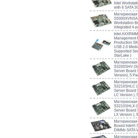
Intel Worksta
with 6 SATA 3
Материнская
S5000XVNSAS 
Workstation 
integrated 4-p
Intel AXXRMM
Management 
Production SK
USB 2.0 Media
Supported Ser
StarLake )
Материнская
S3200SHV (Sno
Server Board
Version), 5 Pa
Материнская
S3210SHLC (S
Server Board
LC Version ), 
Материнская
S3210SHLX (Sn
Server Board
LX Version ), 
Материнская
Boxed Intel® 
DIMMs SATA V
Материнская