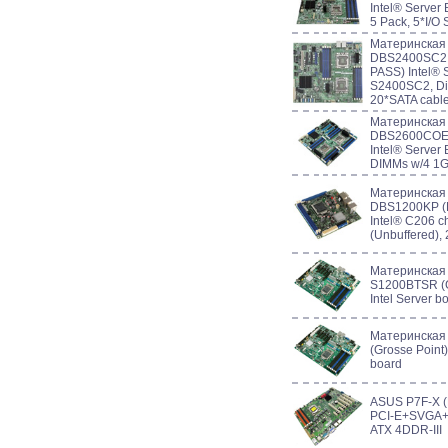
Intel® Server
5 Pack, 5*I/O 
Материнская
DBS2400SC2
PASS) Intel® 
S2400SC2, Dist
20*SATA cabl
Материнская
DBS2600COE
Intel® Server
DIMMs w/4 1Gb
Материнская
DBS1200KP (
Intel® C206 
(Unbuffered),
Материнская 
S1200BTSR (G
Intel Server b
Материнская 
(Grosse Point)
board
ASUS P7F-X (
PCI-E+SVGA+
ATX 4DDR-III