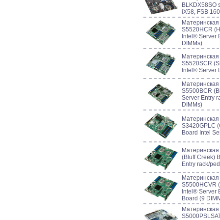
BLKDX58SO su
iX58, FSB 16
Материнская
S5520HCR (Ha
Intel® Server
DIMMs)
Материнская
S5520SCR (S
Intel® Serve
Материнская
S5500BCR (Blu
Server Entry r
DIMMs)
Материнская 
S3420GPLC (G
Board Intel Se
Материнская
(Bluff Creek) 
Entry rack/pe
Материнская
S5500HCVR (B
Intel® Server 
Board (9 DIM
Материнская
S5000PSLSATA