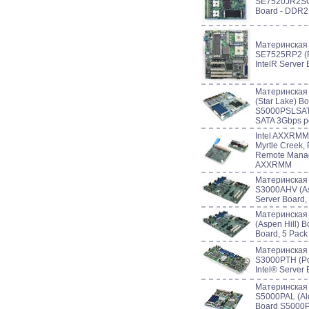
SE7520JR2SCS
Board - DDR2
Материнская
SE7525RP2 (Ro
IntelR Server 
Материнская
(Star Lake) Bo
S5000PSLSATA 
SATA 3Gbps p
Intel AXXRMM (
Myrtle Creek, 
Remote Mana
AXXRMM
Материнская
S3000AHV (Asp
Server Board,
Материнская
(Aspen Hill) B
Board, 5 Pack
Материнская
S3000PTH (Po
Intel® Server 
Материнская
S5000PAL (Alc
Board S5000PA