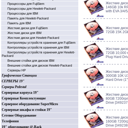
Жесткие диск
Процессоры для FujiSiem
146GB 10k R
Процессоры для Hewlett-Packard
with EVA 3/4/
Процессоры для IBM
Память для Hewlett-Packard
Память для IBM
Жесткие диск
Жесткие диски для FujiSiem
72GB 15K 2Gb
Жесткие диски для IBM
Жесткие диски для Hewlett-Packard
Контроллеры устройств хранения для FujiSiem
Контроллеры устройств хранения для IBM
Жесткие диск
Контроллеры устройств хранения для Hewlett-
72GB 10,000 
Packard
Plug Hard Dri
Внешние стойки для дисков IBM
Внешние стойки для дисков Hewlett-Packard
Серверы HP
Жесткие диск
Графические Станции
300GB 10K U3
Hard Drive (1
СЕРВЕРЫ 19"
Серверы Pedestal
Серверные корпуса 19"
Жесткие диск
Серверные Комплектующие
80GB 7200rpm
Drive [349237
Серверное оборудование SuperMicro
Серверные шкафы и стойки 19"
Сетевое Оборудование
Жесткие диск
Телефония
160GB 7200rp
Drive [349238
19" оборудование @-Rack