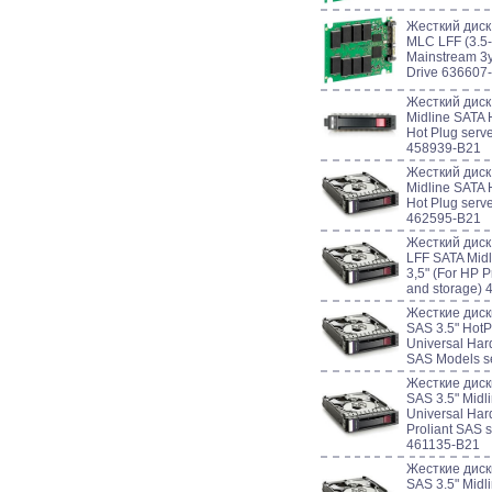
Жесткий диск
MLC LFF (3.5-
Mainstream 3y
Drive 636607
Жесткий диск
Midline SATA 
Hot Plug serv
458939-B21
Жесткий диск
Midline SATA 
Hot Plug serv
462595-B21
Жесткий диск
LFF SATA Mid
3,5" (For HP P
and storage)
Жесткие диск
SAS 3.5" HotP
Universal Hard
SAS Models s
Жесткие диск
SAS 3.5" Midl
Universal Har
Proliant SAS 
461135-B21
Жесткие диск
SAS 3.5" Midl