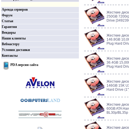
Аренда серверов
Жесткие диск
Форум
250GB 7200rp
Drive [349239
Статьи
Гарантия
Вендоры
Жесткие диск
Наши клиенты
146.8GB 10,0
Plug Hard Dri
Вебмастеру
Условия доставки
Контакты
Жесткие диск
36.4GB 15,00
PDA версия сайта
Plug Hard Dri
Жесткие диск
146GB 15K U3
Hard Drive (1
Жесткие диск
60GB ATA Hard
BL30p/BL35p 
Жесткие диск