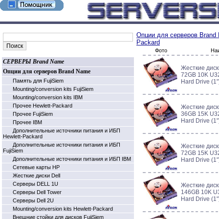
Опции для серверов Brand
Packard
Фото
На
СЕРВЕРЫ Brand Name
Жесткие диск
Опции для серверов Brand Name
72GB 10K U32
Память для FujiSiem
Hard Drive (1
Mounting/conversion kits FujiSiem
Mounting/conversion kits IBM
Прочее Hewlett-Packard
Жесткие диск
36GB 15K U32
Прочее FujiSiem
Hard Drive (1
Прочее IBM
Дополнительные источники питания и ИБП
Hewlett-Packard
Дополнительные источники питания и ИБП
Жесткие диск
FujiSiem
72GB 15K U32
Дополнительные источники питания и ИБП IBM
Hard Drive (1
Cетевые карты HP
Жесткие диски Dell
Серверы DELL 1U
Жесткие диск
146GB 10K U3
Серверы Dell Tower
Hard Drive (1
Серверы Dell 2U
Mounting/conversion kits Hewlett-Packard
Внешние стойки для дисков FujiSiem