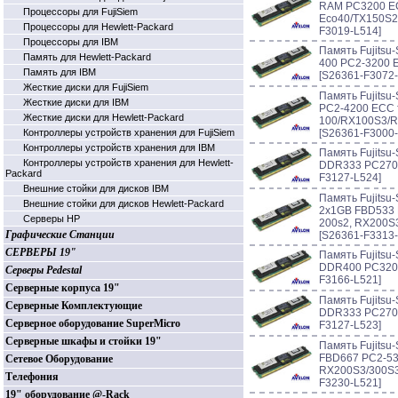
RAM PC3200 EC
Процессоры для FujiSiem
Eco40/TX150S2
Процессоры для Hewlett-Packard
F3019-L514]
Процессоры для IBM
Память Fujits
Память для Hewlett-Packard
400 PC2-3200 
Память для IBM
[S26361-F3072-
Жесткие диски для FujiSiem
Память Fujits
Жесткие диски для IBM
PC2-4200 ECC f
Жесткие диски для Hewlett-Packard
100/RX100S3/
Контроллеры устройств хранения для FujiSiem
[S26361-F3000-
Контроллеры устройств хранения для IBM
Память Fujits
Контроллеры устройств хранения для Hewlett-
DDR333 PC2700
Packard
F3127-L524]
Внешние стойки для дисков IBM
Память Fujitsu
Внешние стойки для дисков Hewlett-Packard
2x1GB FBD533 
Серверы HP
200s2, RX200S
Графические Станции
[S26361-F3313-
СЕРВЕРЫ 19"
Память Fujits
DDR400 PC3200
Серверы Pedestal
F3166-L521]
Серверные корпуса 19"
Память Fujits
Серверные Комплектующие
DDR333 PC2700
Серверное оборудование SuperMicro
F3127-L523]
Серверные шкафы и стойки 19"
Память Fujits
FBD667 PC2-53
Сетевое Оборудование
RX200S3/300S3
Телефония
F3230-L521]
19" оборудование @-Rack