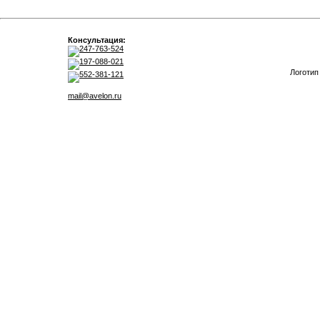
Консультация:
247-763-524
197-088-021
Логотип
552-381-121
mail@avelon.ru