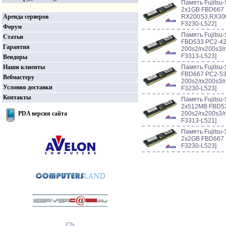
Память Fujitsu
2x1GB FBD667 
Аренда серверов
RX200S3,RX300
F3230-L522]
Форум
Память Fujitsu
Статьи
FBD533 PC2-420
Гарантия
200s2/rx200s3/
F3313-L523]
Вендоры
Наши клиенты
Память Fujitsu
FBD667 PC2-53
Вебмастеру
200s2/rx200s3/
Условия доставки
F3230-L523]
Контакты
Память Fujitsu
2x512MB FBD53
PDA версия сайта
200s2/rx200s3/
F3313-L521]
Память Fujitsu
2x2GB FBD667 
F3230-L523]