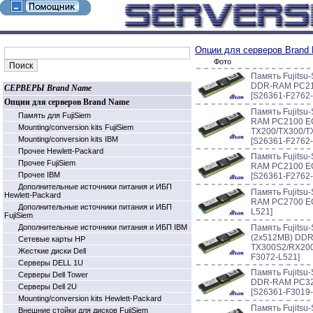
Опции для серверов Brand
Фото
Память Fujits
DDR-RAM PC210
СЕРВЕРЫ Brand Name
[S26361-F2762-
Опции для серверов Brand Name
Память Fujits
Память для FujiSiem
RAM PC2100 EC
Mounting/conversion kits FujiSiem
TX200/TX300/T
Mounting/conversion kits IBM
[S26361-F2762-
Прочее Hewlett-Packard
Память Fujits
Прочее FujiSiem
RAM PC2100 EC
Прочее IBM
[S26361-F2762-
Дополнительные источники питания и ИБП
Память Fujits
Hewlett-Packard
RAM PC2700 EC
Дополнительные источники питания и ИБП
L521]
FujiSiem
Дополнительные источники питания и ИБП IBM
Память Fujitsu
(2х512MB) DDR
Cетевые карты HP
TX300S2/RX200
Жесткие диски Dell
F3072-L521]
Серверы DELL 1U
Память Fujits
Серверы Dell Tower
DDR-RAM PC32
Серверы Dell 2U
[S26361-F3019-
Mounting/conversion kits Hewlett-Packard
Память Fujits
Внешние стойки для дисков FujiSiem