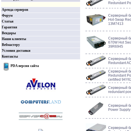
Redundant Po
Аренда серверов
Форум
Серверный б
Hot-Swap Red
Статьи
13M7413
Гарантия
Вендоры
Серверный бл
Наши клиенты
670W Hot Swa
Вебмастеру
39R6945
Условия доставки
Контакты
Серверный б
Redundant AC
PDA версия сайта
Серверный б
Redundant Pow
certified 94Y
Серверный б
redundant po
Серверный б
Power Supply
Серверный б