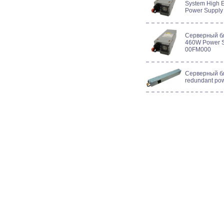
System High E
Power Supply
Серверный бл
460W Power S
00FM000
Серверный б
redundant po