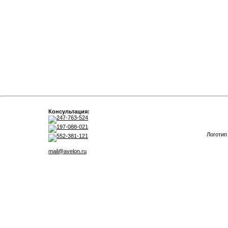
Консультация:
247-763-524
197-088-021
Логотип
552-381-121
mail@avelon.ru