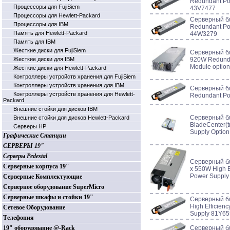
Redundant Po
Процессоры для FujiSiem
43V7477
Процессоры для Hewlett-Packard
Серверный бл
Процессоры для IBM
Redundant Po
Память для Hewlett-Packard
44W3279
Память для IBM
Жесткие диски для FujiSiem
Серверный бл
Жесткие диски для IBM
920W Redunda
Module optio
Жесткие диски для Hewlett-Packard
Контроллеры устройств хранения для FujiSiem
Контроллеры устройств хранения для IBM
Серверный б
Контроллеры устройств хранения для Hewlett-
Redundant Po
Packard
Внешние стойки для дисков IBM
Серверный бл
Внешние стойки для дисков Hewlett-Packard
BladeCenter(
Серверы HP
Supply Optio
Графические Станции
СЕРВЕРЫ 19"
Серверы Pedestal
Серверный бл
Серверные корпуса 19"
x 550W High E
Power Supply
Серверные Комплектующие
Серверное оборудование SuperMicro
Серверные шкафы и стойки 19"
Серверный б
High Efficien
Сетевое Оборудование
Supply 81Y65
Телефония
19" оборудование @-Rack
Серверный б