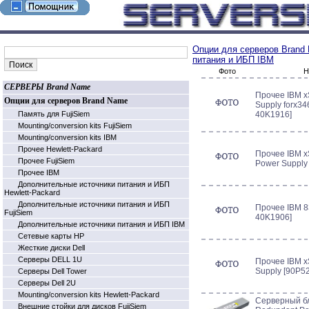
Опции для серверов Brand
питания и ИБП IBM
Фото
Н
СЕРВЕРЫ Brand Name
Прочее IBM x
Опции для серверов Brand Name
Supply forx34
Память для FujiSiem
40K1916]
Mounting/conversion kits FujiSiem
Mounting/conversion kits IBM
Прочее Hewlett-Packard
Прочее IBM x
Прочее FujiSiem
Power Supply
Прочее IBM
Дополнительные источники питания и ИБП
Hewlett-Packard
Дополнительные источники питания и ИБП
Прочее IBM 8
FujiSiem
40K1906]
Дополнительные источники питания и ИБП IBM
Cетевые карты HP
Жесткие диски Dell
Серверы DELL 1U
Прочее IBM x
Supply [90P5
Серверы Dell Tower
Серверы Dell 2U
Mounting/conversion kits Hewlett-Packard
Серверный бл
Внешние стойки для дисков FujiSiem