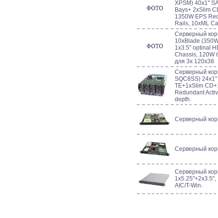
XPSM) 40x1" S
Bays+ 2xSlim C
1350W EPS Redu
Rails, 10xML C
Серверный корп
10xBlade (350W
1x3.5" optinal 
Chassis, 120W 
для 3x 120x38
Серверный кор
SQC8SS) 24x1"
TE+1xSlim CD+1
Redundant Activ
depth.
Серверный кор
Серверный кор
Серверный кор
1x5.25"+2x3.5", 
AIC/T-Win.