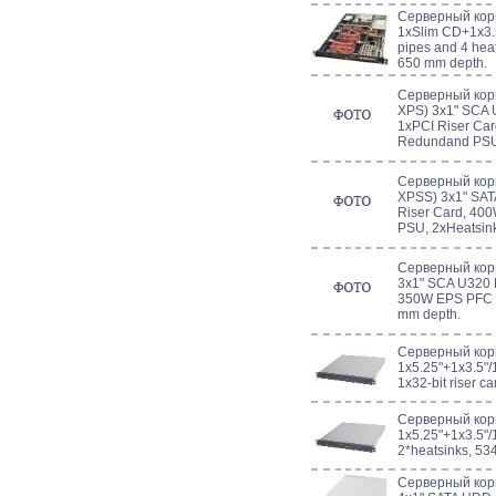
Серверный корп
1xSlim CD+1x3.5"
pipes and 4 hea
650 mm depth.
Серверный кор
XPS) 3x1" SCA 
1xPCI Riser Car
Redundand PSU,
Серверный кор
XPSS) 3x1" SAT
Riser Card, 40
PSU, 2xHeatsin
Серверный кор
3x1" SCA U320
350W EPS PFC P
mm depth.
Серверный кор
1x5.25"+1x3.5"/
1x32-bit riser c
Серверный корп
1x5.25"+1x3.5"
2*heatsinks, 53
Серверный кор