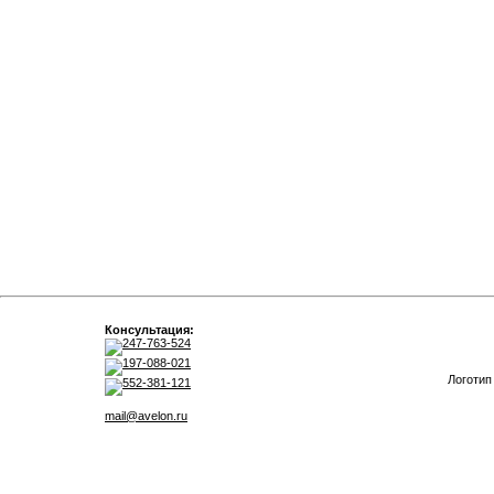
Консультация:
247-763-524
197-088-021
Логотип
552-381-121
mail@avelon.ru