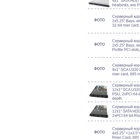
4x1" SATA HDD 
heatsinks, w/o P
Серверный корп
2x5.25" Bays, wi
32-bit riser car
Серверный корп
2x5.25" Bays, w
Profile PCI slot
Серверный кор
9x1" SCA U320 H
riser card, 685 
Серверный кор
12x1" SCA U320
PSU, 2xPCI 64-b
depth.
Серверный кор
12x1" SATA HDD
2xPCI 64-bit Ris
Серверный кор
4x5.25" +1x3.5"+
Riser Card, 685