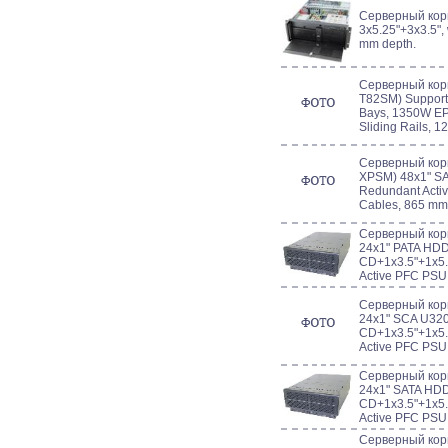
Серверный корп
3x5.25"+3x3.5",
mm depth.
Серверный кор
T82SM) Support
Bays, 1350W EP
Sliding Rails, 
Серверный кор
XPSM) 48x1" S
Redundant Activ
Cables, 865 mm
Серверный кор
24x1" PATA HDD
CD+1x3.5"+1x5
Active PFC PSU,
Серверный кор
24x1" SCA U320
CD+1x3.5"+1x5
Active PFC PSU,
Серверный кор
24x1" SATA HD
CD+1x3.5"+1x5
Active PFC PSU,
Серверный корп