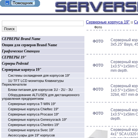
Серверные корпуса 19"
С
::
Фото
СЕРВЕРЫ Brand Name
Серверный корп
3x5.25" Bays, 
Опции для серверов Brand Name
Графические Станции
СЕРВЕРЫ 19"
Серверный корп
Серверы Pedestal
1x3.5"+1xSlim CD
Серверные корпуса 19"
mm depth.
Системы охлаждения для корпусов 19"
1U TFT LCD мониторы Клавиатуры
Переключатели
Серверный корп
Блоки питания для корпусов 1U - 2U - 3U
1x3.5"+1xSlim C
32bit, 407 mm d
Оборудование ALTUSEN для дистанционного
управления предприятием
Серверные корпуса T-WIN 19"
Серверные корпуса Chieftec 19"
Серверный корп
1x3.5"+1xSlim 
Серверные корпуса Procase 19"
depth.
Серверные корпуса Genesysrack 19"
Серверные корпуса Сhenbro 19"
Серверный кор
Серверные корпуса Svec 19"
4x1" SCA U320
Аксессуары для 19" корпусов