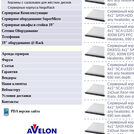
w/o any heatsin
Корзины c салазками для жёстких дисков
depth.
Серверные корпуса NegoRack
Серверный кор
Серверные Комплектующие
4x1" SATA HDD 
Серверное оборудование SuperMicro
any heatsinks, 
Серверные шкафы и стойки 19"
Серверный кор
Сетевое Оборудование
4x1" SCA U320
400W EPS PFC P
Телефония
Heatsinks, 690 
19" оборудование @-Rack
Серверный корп
DK8SS) 4x1" S
Аренда серверов
FDD, 400W EPS 
Heatsinks, 690 
Форум
Серверный кор
Статьи
4x1" SCA U320
Гарантия
w/o any heatsin
690 mm depth.
Вендоры
Наши клиенты
Серверный кор
4x1" SCA U320
Вебмастеру
2xDual Xeon He
Условия доставки
Rails, 690 mm d
Контакты
Серверный кор
4x1" SATA HDD 
PDA версия сайта
any heatsinks, 
690 mm depth.
Серверный кор
4x1" SATA HDD 
2xDual Xeon He