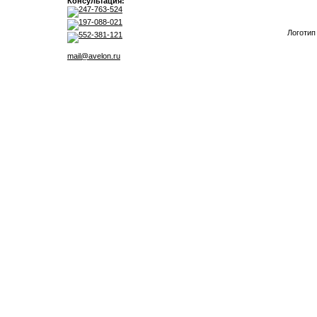
Консультация:
247-763-524
197-088-021
Логотип
552-381-121
mail@avelon.ru