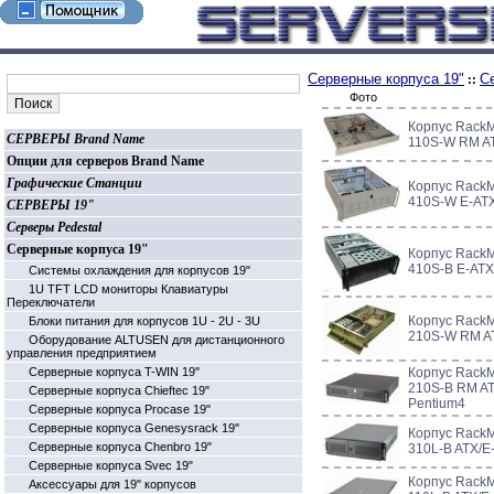
Серверные корпуса 19"
Се
::
Фото
Корпус RackM
СЕРВЕРЫ Brand Name
110S-W RM AT
Опции для серверов Brand Name
Графические Станции
Корпус RackM
410S-W E-ATX
СЕРВЕРЫ 19"
Серверы Pedestal
Серверные корпуса 19"
Корпус RackM
410S-B E-ATX
Системы охлаждения для корпусов 19"
1U TFT LCD мониторы Клавиатуры
Переключатели
Корпус RackM
Блоки питания для корпусов 1U - 2U - 3U
210S-W RM AT
Оборудование ALTUSEN для дистанционного
управления предприятием
Серверные корпуса T-WIN 19"
Корпус RackM
210S-B RM AT
Серверные корпуса Chieftec 19"
Pentium4
Серверные корпуса Procase 19"
Серверные корпуса Genesysrack 19"
Корпус RackM
Серверные корпуса Сhenbro 19"
310L-B ATX/E
Серверные корпуса Svec 19"
Корпус RackM
Аксессуары для 19" корпусов