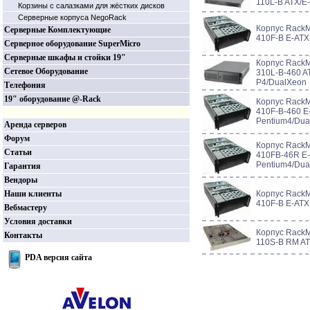
110L-B ATX/E
Корзины c салазками для жёстких дисков
Серверные корпуса NegoRack
Корпус RackM
Серверные Комплектующие
410F-B E-ATX
Серверное оборудование SuperMicro
Серверные шкафы и стойки 19"
Корпус RackM
Сетевое Оборудование
310L-B-460 A
P4/DualXeon
Телефония
19" оборудование @-Rack
Корпус RackM
410F-B-460 E
Pentium4/Dua
Аренда серверов
Форум
Корпус RackM
Статьи
410FB-46R E-
Pentium4/Dua
Гарантия
Вендоры
Наши клиенты
Корпус RackM
410F-B E-ATX
Вебмастеру
Условия доставки
Корпус RackM
Контакты
110S-B RM AT
PDA версия сайта