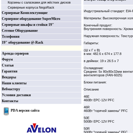
Корзины c салазками для жёстких дисков
Серверные корпуса NegoRack
Индустриальный стандарт: EIA
Серверные Комплектующие
Материалы: Высокопрочная хол
Серверное оборудование SuperMicro
Серверные шкафы и стойки 19"
Конечный продукт:
Внутренняя поверхность: Хром
Сетевое Оборудование
Наружная поверхность: Текстур
Телефония
19" оборудование @-Rack
Габариты:
(Ш x Г x В)
Аренда серверов
в мм: 482.6 x 674 x 177.8
Форум
в дюймах: 19 x 26.5 x 7
Статьи
Охлаждение:
Гарантия
Среднее: 5х 80х80х32мм венти
вентиляторов (FAN-6025)
Вендоры
Блоки питания:
Наши клиенты
Вебмастеру
Описание
Условия доставки
46E
460Вт EPC-12V PFC
Контакты
46R
PDA версия сайта
460Вт "горячей замены" PFC
50E
500Вт EPC-12V PFC
50R
500Вт "горячей замены" PFC