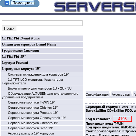
СЕРВЕРЫ Brand Name
Опции для серверов Brand Name
Графические Станции
СЕРВЕРЫ 19"
Серверы Pedestal
Серверные корпуса 19"
Системы охлаждения для корпусов 19"
1U TFT LCD мониторы Клавиатуры
Переключатели
Блоки питания для корпусов 1U - 2U - 3U
Оборудование ALTUSEN для дистанционного
Спецификация
Аксессуары
Г
управления предприятием
Серверные корпуса T-WIN 19"
Серверный корпус T-WIN 19" 
Серверные корпуса Chieftec 19"
Bays+1xSlim CD+1xSlim FDD, w
Серверные корпуса Procase 19"
Серверные корпуса Genesysrack 19"
Код в каталоге:
Серверные корпуса Сhenbro 19"
Производитель: T-WIN
Код производителя: RMC4D2-
Серверные корпуса Svec 19"
http://w
Сайт производителя:
Аксессуары для 19" корпусов
Статус: Товар отсутствует