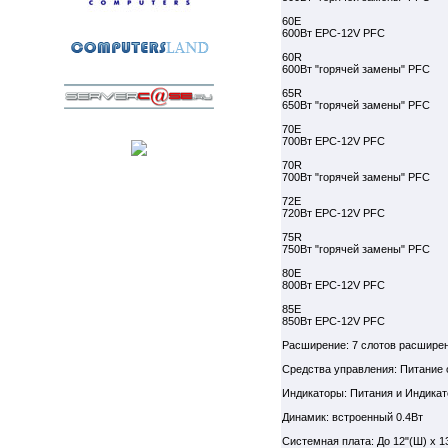
60Е
600Вт EPC-12V PFC
60R
600Вт "горячей замены" PFC
65R
650Вт "горячей замены" PFC
70Е
700Вт EPC-12V PFC
70R
700Вт "горячей замены" PFC
72Е
720Вт EPC-12V PFC
75R
750Вт "горячей замены" PFC
80Е
800Вт EPC-12V PFC
85Е
850Вт EPC-12V PFC
Расширение: 7 слотов расшире
Средства управления: Питание o
Индикаторы: Питания и Индика
Динамик: встроенный 0.4Вт
Системная плата: До 12"(Ш) x 1