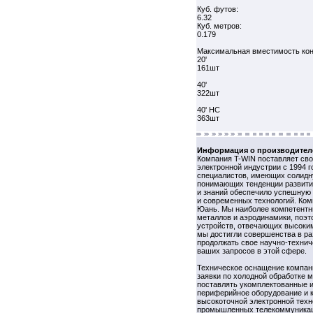
Куб. футов:
6.32
Куб. метров:
0.179
Максимальная вместимость кон
20'
161шт
40'
322шт
40' HC
363шт
Информация о производител
Компания T-WIN поставляет св
электронной индустрии с 1994 
специалистов, имеющих солидн
понимающих тенденции развития
и знаний обеспечило успешную 
и современных технологий. Ком
Юань. Мы наиболее компетентн
металлов и аэродинамики, поэ
устройств, отвечающих высоким
мы достигли совершенства в ра
продолжать свое научно-технич
ваших запросов в этой сфере.
Техническое оснащение компан
заявки по холодной обработке 
поставлять укомплектованные и
периферийное оборудование и 
высокоточной электронной техн
промышленных телекоммуникац