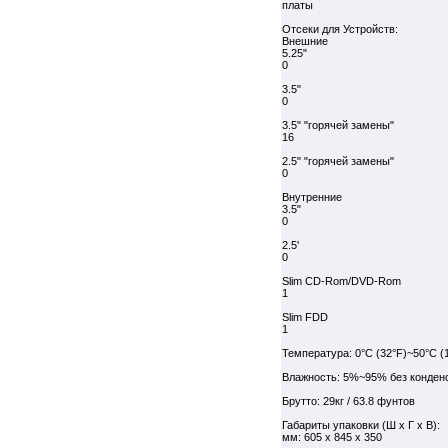
платы
Отсеки для Устройств:
Внешние
5.25"
0
3.5"
0
3.5" "горячей замены"
16
2.5" "горячей замены"
0
Внутренние
3.5"
0
2.5'
0
Slim CD-Rom/DVD-Rom
1
Slim FDD
1
Температура: 0°C (32°F)~50°C (
Влажность: 5%~95% без конден
Брутто: 29кг / 63.8 фунтов
Габариты упаковки (Ш x Г x В):
мм: 605 x 845 x 350