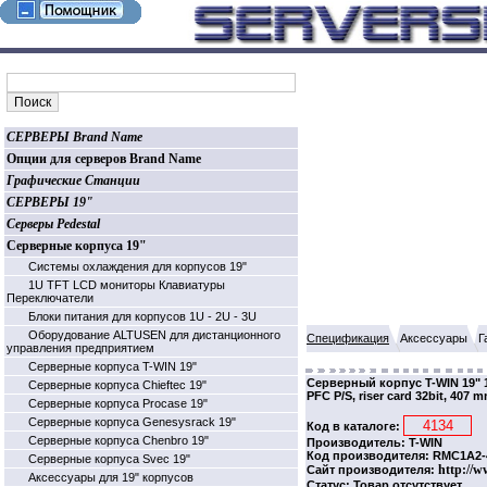
СЕРВЕРЫ Brand Name
Опции для серверов Brand Name
Графические Станции
СЕРВЕРЫ 19"
Серверы Pedestal
Серверные корпуса 19"
Системы охлаждения для корпусов 19"
1U TFT LCD мониторы Клавиатуры
Переключатели
Блоки питания для корпусов 1U - 2U - 3U
Оборудование ALTUSEN для дистанционного
Спецификация
Аксессуары
Г
управления предприятием
Серверные корпуса T-WIN 19"
Серверный корпус T-WIN 19" 1
Серверные корпуса Chieftec 19"
PFC P/S, riser card 32bit, 407 
Серверные корпуса Procase 19"
Серверные корпуса Genesysrack 19"
Код в каталоге:
Серверные корпуса Сhenbro 19"
Производитель: T-WIN
Код производителя: RMC1A2-4
Серверные корпуса Svec 19"
http://w
Сайт производителя:
Аксессуары для 19" корпусов
Статус: Товар отсутствует