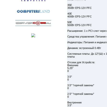
35E
350Вт EPS-12V PFC
40E
400Вт EPS-12V PFC
50E
500Вт EPS-12V PFC
Расширение: 1 x PCI слот чере
Средства управления: Питание o
Индикаторы: Питания и индика
Динамик: встроенный 0.4Вт
Системные платы: До 12"(Ш) x 
платы
Отсеки для Устройств:
Внешние
5.25"
0
3.5"
0
3.5" "горячей замены"
0
2.5" "горячей замены"
0
Внутренние
3.5"