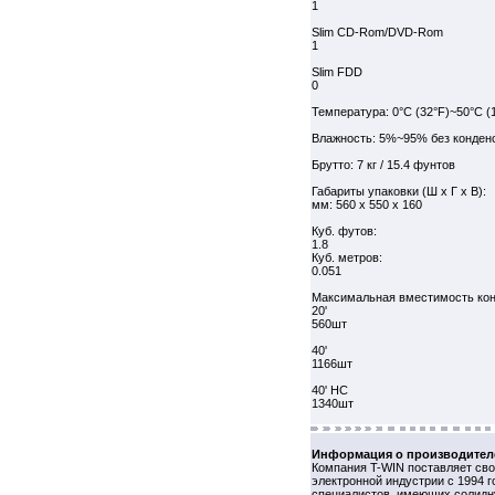
1
Slim CD-Rom/DVD-Rom
1
Slim FDD
0
Температура: 0°C (32°F)~50°C (
Влажность: 5%~95% без конден
Брутто: 7 кг / 15.4 фунтов
Габариты упаковки (Ш x Г x В):
мм: 560 x 550 x 160
Куб. футов:
1.8
Куб. метров:
0.051
Максимальная вместимость кон
20'
560шт
40'
1166шт
40' HC
1340шт
Информация о производител
Компания T-WIN поставляет св
электронной индустрии с 1994 
специалистов, имеющих солидн