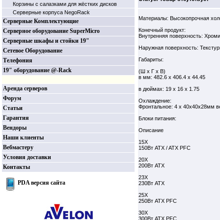
Корзины c салазками для жёстких дисков
Серверные корпуса NegoRack
Материалы: Высокопрочная хол
Серверные Комплектующие
Конечный продукт:
Серверное оборудование SuperMicro
Внутренняя поверхность: Хром
Серверные шкафы и стойки 19"
Наружная поверхность: Текстур
Сетевое Оборудование
Габариты:
Телефония
19" оборудование @-Rack
(Ш x Г x В)
в мм: 482.6 x 406.4 x 44.45
Аренда серверов
в дюймах: 19 x 16 x 1.75
Форум
Охлаждение:
Фронтальное: 4 x 40x40x28мм в
Статьи
Гарантия
Блоки питания:
Вендоры
Описание
Наши клиенты
15X
Вебмастеру
150Вт ATX / ATX PFC
Условия доставки
20X
200Вт ATX
Контакты
23X
PDA версия сайта
230Вт ATX
25X
250Вт ATX PFC
30X
300Вт ATX PFC