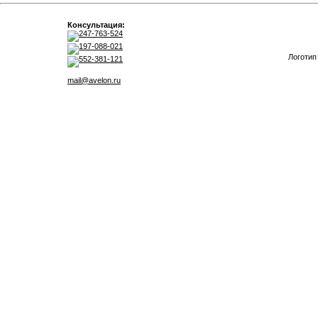
Консультация:
247-763-524
197-088-021
Логотип
552-381-121
mail@avelon.ru