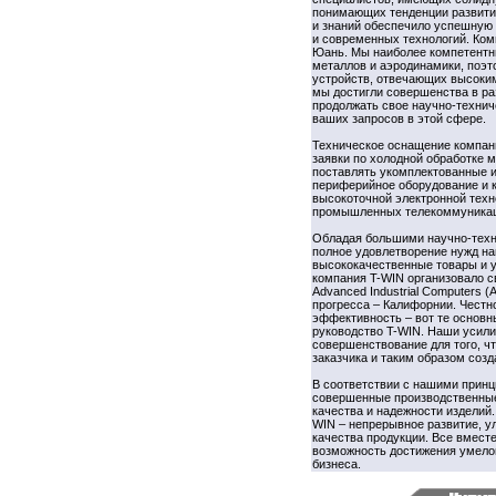
понимающих тенденции развития
и знаний обеспечило успешную 
и современных технологий. Ком
Юань. Мы наиболее компетентн
металлов и аэродинамики, поэ
устройств, отвечающих высоким
мы достигли совершенства в ра
продолжать свое научно-технич
ваших запросов в этой сфере.
Техническое оснащение компан
заявки по холодной обработке 
поставлять укомплектованные и
периферийное оборудование и 
высокоточной электронной техн
промышленных телекоммуникац
Обладая большими научно-техн
полное удовлетворение нужд на
высококачественные товары и у
компания T-WIN организовало 
Advanced Industrial Computers 
прогресса – Калифорнии. Честно
эффективность – вот те основн
руководство T-WIN. Наши усили
совершенствование для того, 
заказчика и таким образом созд
В соответствии с нашими прин
совершенные производственные
качества и надежности изделий
WIN – непрерывное развитие, 
качества продукции. Все вмест
возможность достижения умело
бизнеса.