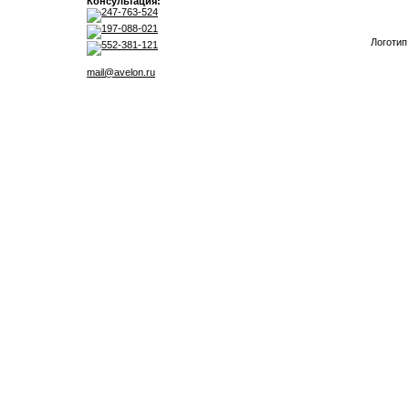
Консультация:
247-763-524
197-088-021
Логотип
552-381-121
mail@avelon.ru