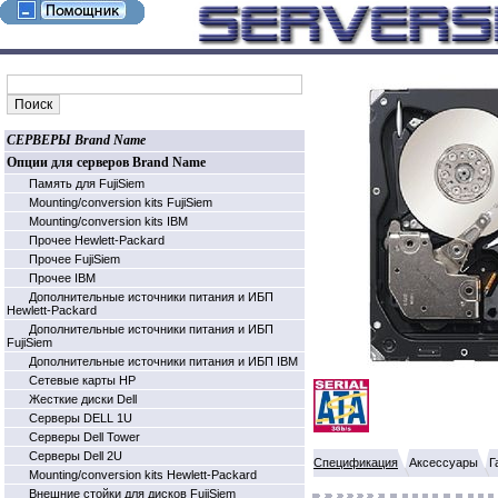
СЕРВЕРЫ Brand Name
Опции для серверов Brand Name
Память для FujiSiem
Mounting/conversion kits FujiSiem
Mounting/conversion kits IBM
Прочее Hewlett-Packard
Прочее FujiSiem
Прочее IBM
Дополнительные источники питания и ИБП
Hewlett-Packard
Дополнительные источники питания и ИБП
FujiSiem
Дополнительные источники питания и ИБП IBM
Cетевые карты HP
Жесткие диски Dell
Серверы DELL 1U
Серверы Dell Tower
Серверы Dell 2U
Спецификация
Аксессуары
Г
Mounting/conversion kits Hewlett-Packard
Внешние стойки для дисков FujiSiem