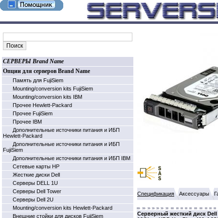
СЕРВЕРЫ Brand Name
Опции для серверов Brand Name
Память для FujiSiem
Mounting/conversion kits FujiSiem
Mounting/conversion kits IBM
Прочее Hewlett-Packard
Прочее FujiSiem
Прочее IBM
Дополнительные источники питания и ИБП
Hewlett-Packard
Дополнительные источники питания и ИБП
FujiSiem
Дополнительные источники питания и ИБП IBM
Cетевые карты HP
Жесткие диски Dell
Серверы DELL 1U
Серверы Dell Tower
Спецификация
Аксессуары
Г
Серверы Dell 2U
Mounting/conversion kits Hewlett-Packard
Серверный жесткий диск Dell 60
Внешние стойки для дисков FujiSiem