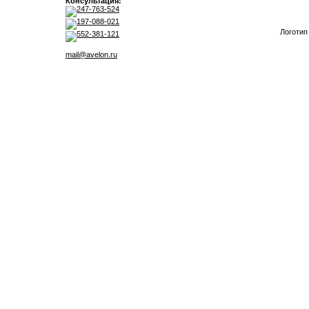
Консультация:
247-763-524
197-088-021
Логотип
552-381-121
mail@avelon.ru