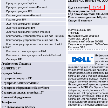
12Gbps HDD Hot Plug 400-AJ
Процессоры для FujiSiem
Процессоры для Hewlett-Packard
Код в каталоге:
Производитель: Dell
Процессоры для IBM
Код производителя: 400-AJO
Память для Hewlett-Packard
http://de
Сайт производителя:
Память для IBM
Статус: В наличии
Жесткие диски для FujiSiem
Жесткие диски для IBM
Жесткие диски Dell
Жесткие диски для Hewlett-Packard
Тип HDD
Назначение Для сервера
Контроллеры устройств хранения для FujiSiem
Форм-фактор 2,5
Контроллеры устройств хранения для IBM
Номинальный объем 600GB
Контроллеры устройств хранения для Hewlett-
Скорость вращения 10000 об/м
Packard
Разъемы SAS
Внешние стойки для дисков IBM
Внешние стойки для дисков Hewlett-Packard
Информац
Компан
Серверы HP
российский
Графические Станции
Рассматри
качестве одного из приоритетн
СЕРВЕРЫ 19"
руководство компании приняло 
представительство компании Del
Серверы Pedestal
Компания Dell в России опреде
Серверные корпуса 19"
выбрала модель продаж через п
предоставления эксклюзивных п
Серверные Комплектующие
На сегодняшний день авторизо
являются: MERLION System Solutio
Серверное оборудование SuperMicro
«Марвел», Lanck, Nexus и «Тех
Серверные шкафы и стойки 19"
Компания Dell предлагает свои
поддержку категории Platinum Pl
Сетевое Оборудование
Компания Dell признана лучше
по результатам опроса Интерне
Телефония
определить наиболее активных и
19" оборудование @-Rack