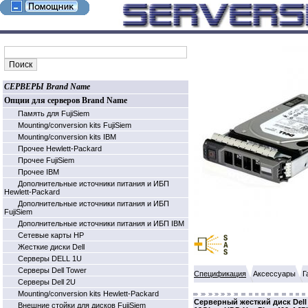
СЕРВЕРЫ Brand Name
Опции для серверов Brand Name
Память для FujiSiem
Mounting/conversion kits FujiSiem
Mounting/conversion kits IBM
Прочее Hewlett-Packard
Прочее FujiSiem
Прочее IBM
Дополнительные источники питания и ИБП
Hewlett-Packard
Дополнительные источники питания и ИБП
FujiSiem
Дополнительные источники питания и ИБП IBM
Cетевые карты HP
Жесткие диски Dell
Серверы DELL 1U
Серверы Dell Tower
Спецификация
Аксессуары
Г
Серверы Dell 2U
Mounting/conversion kits Hewlett-Packard
Серверный жесткий диск Dell 60
Внешние стойки для дисков FujiSiem