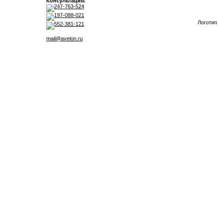
Консультация:
247-763-524
197-088-021
Логотип
552-381-121
mail@avelon.ru