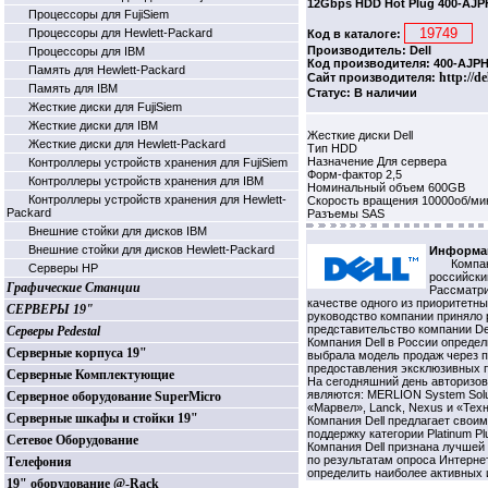
12Gbps HDD Hot Plug 400-AJP
Процессоры для FujiSiem
Процессоры для Hewlett-Packard
Код в каталоге:
Производитель: Dell
Процессоры для IBM
Код производителя: 400-AJP
Память для Hewlett-Packard
http://de
Сайт производителя:
Память для IBM
Статус: В наличии
Жесткие диски для FujiSiem
Жесткие диски для IBM
Жесткие диски Dell
Жесткие диски для Hewlett-Packard
Тип HDD
Назначение Для сервера
Контроллеры устройств хранения для FujiSiem
Форм-фактор 2,5
Контроллеры устройств хранения для IBM
Номинальный объем 600GB
Контроллеры устройств хранения для Hewlett-
Скорость вращения 10000об/ми
Packard
Разъемы SAS
Внешние стойки для дисков IBM
Внешние стойки для дисков Hewlett-Packard
Информац
Компан
Серверы HP
российский
Графические Станции
Рассматри
качестве одного из приоритетн
СЕРВЕРЫ 19"
руководство компании приняло 
представительство компании Del
Серверы Pedestal
Компания Dell в России опреде
Серверные корпуса 19"
выбрала модель продаж через п
предоставления эксклюзивных п
Серверные Комплектующие
На сегодняшний день авторизо
являются: MERLION System Solutio
Серверное оборудование SuperMicro
«Марвел», Lanck, Nexus и «Тех
Серверные шкафы и стойки 19"
Компания Dell предлагает свои
поддержку категории Platinum Pl
Сетевое Оборудование
Компания Dell признана лучше
по результатам опроса Интерне
Телефония
определить наиболее активных и
19" оборудование @-Rack