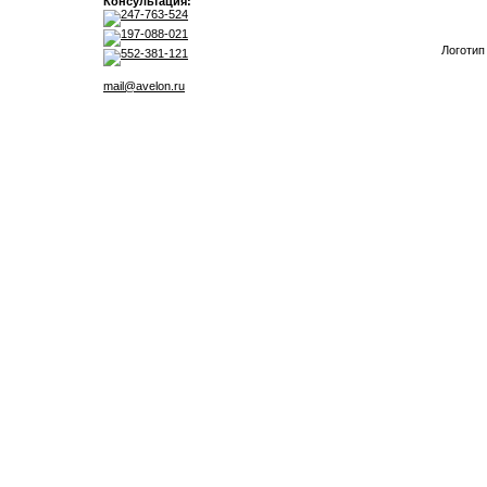
Консультация:
247-763-524
197-088-021
Логотип
552-381-121
mail@avelon.ru