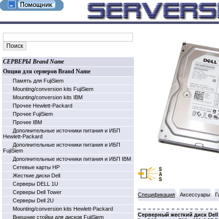
СЕРВЕРЫ Brand Name
Опции для серверов Brand Name
Память для FujiSiem
Mounting/conversion kits FujiSiem
Mounting/conversion kits IBM
Прочее Hewlett-Packard
Прочее FujiSiem
Прочее IBM
Дополнительные источники питания и ИБП
Hewlett-Packard
Дополнительные источники питания и ИБП
FujiSiem
Дополнительные источники питания и ИБП IBM
Cетевые карты HP
Жесткие диски Dell
Серверы DELL 1U
Серверы Dell Tower
Спецификация
Аксессуары
Г
Серверы Dell 2U
Mounting/conversion kits Hewlett-Packard
Серверный жесткий диск Dell 
Внешние стойки для дисков FujiSiem