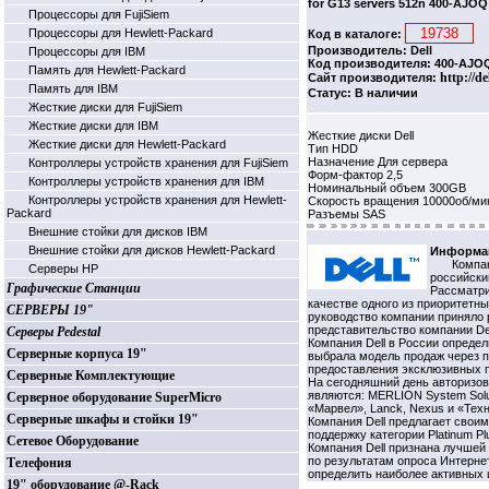
for G13 servers 512n 400-AJOQ
Процессоры для FujiSiem
Процессоры для Hewlett-Packard
Код в каталоге:
Производитель: Dell
Процессоры для IBM
Код производителя: 400-AJO
Память для Hewlett-Packard
http://de
Сайт производителя:
Память для IBM
Статус: В наличии
Жесткие диски для FujiSiem
Жесткие диски для IBM
Жесткие диски Dell
Жесткие диски для Hewlett-Packard
Тип HDD
Назначение Для сервера
Контроллеры устройств хранения для FujiSiem
Форм-фактор 2,5
Контроллеры устройств хранения для IBM
Номинальный объем 300GB
Контроллеры устройств хранения для Hewlett-
Скорость вращения 10000об/ми
Packard
Разъемы SAS
Внешние стойки для дисков IBM
Внешние стойки для дисков Hewlett-Packard
Информац
Компан
Серверы HP
российский
Графические Станции
Рассматри
качестве одного из приоритетн
СЕРВЕРЫ 19"
руководство компании приняло 
представительство компании Del
Серверы Pedestal
Компания Dell в России опреде
Серверные корпуса 19"
выбрала модель продаж через п
предоставления эксклюзивных п
Серверные Комплектующие
На сегодняшний день авторизо
являются: MERLION System Solutio
Серверное оборудование SuperMicro
«Марвел», Lanck, Nexus и «Тех
Серверные шкафы и стойки 19"
Компания Dell предлагает свои
поддержку категории Platinum Pl
Сетевое Оборудование
Компания Dell признана лучше
по результатам опроса Интерне
Телефония
определить наиболее активных и
19" оборудование @-Rack