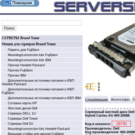
СЕРВЕРЫ Brand Name
Опции для серверов Brand Name
Память для FujiSiem
Mounting/conversion kits FujiSiem
Mounting/conversion kits IBM
Прочее Hewlett-Packard
Прочее FujiSiem
Прочее IBM
Дополнительные источники питания и ИБП
Hewlett-Packard
Дополнительные источники питания и ИБП
FujiSiem
Дополнительные источники питания и ИБП IBM
Спецификация
Аксессуары
Г
Cетевые карты HP
Жесткие диски Dell
Серверный жесткий диск Dell 
Серверы DELL 1U
Hybrid Carrier, Kit 400-20088
Серверы Dell Tower
Серверы Dell 2U
Код в каталоге:
Производитель: Dell
Mounting/conversion kits Hewlett-Packard
Код производителя: 400-2008
Внешние стойки для дисков FujiSiem