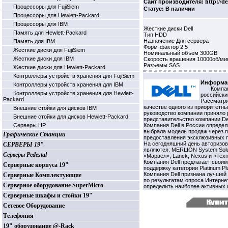
http://de
Сайт производителя:
Процессоры для FujiSiem
Статус: В наличии
Процессоры для Hewlett-Packard
Процессоры для IBM
Жесткие диски Dell
Память для Hewlett-Packard
Тип HDD
Назначение Для сервера
Память для IBM
Форм-фактор 2,5
Жесткие диски для FujiSiem
Номинальный объем 300GB
Жесткие диски для IBM
Скорость вращения 10000об/ми
Разъемы SAS
Жесткие диски для Hewlett-Packard
Контроллеры устройств хранения для FujiSiem
Информац
Контроллеры устройств хранения для IBM
Компан
Контроллеры устройств хранения для Hewlett-
российский
Packard
Рассматри
качестве одного из приоритетн
Внешние стойки для дисков IBM
руководство компании приняло 
Внешние стойки для дисков Hewlett-Packard
представительство компании Del
Серверы HP
Компания Dell в России опреде
выбрала модель продаж через п
Графические Станции
предоставления эксклюзивных п
На сегодняшний день авторизо
СЕРВЕРЫ 19"
являются: MERLION System Solutio
Серверы Pedestal
«Марвел», Lanck, Nexus и «Тех
Компания Dell предлагает свои
Серверные корпуса 19"
поддержку категории Platinum Pl
Компания Dell признана лучше
Серверные Комплектующие
по результатам опроса Интерне
Серверное оборудование SuperMicro
определить наиболее активных и
Серверные шкафы и стойки 19"
Сетевое Оборудование
Телефония
19" оборудование @-Rack