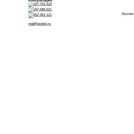
Консультация:
247-763-524
197-088-021
Логотип
552-381-121
mail@avelon.ru