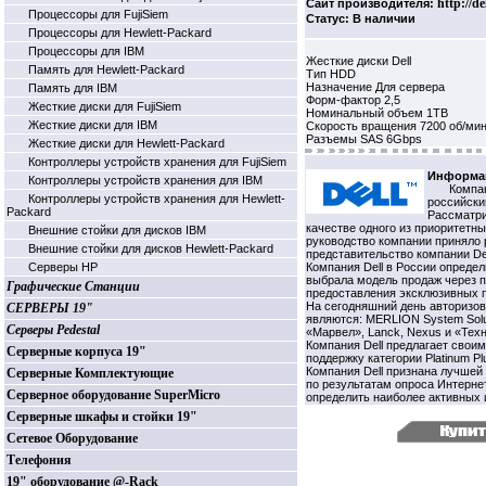
http://de
Сайт производителя:
Процессоры для FujiSiem
Статус: В наличии
Процессоры для Hewlett-Packard
Процессоры для IBM
Жесткие диски Dell
Память для Hewlett-Packard
Тип HDD
Назначение Для сервера
Память для IBM
Форм-фактор 2,5
Жесткие диски для FujiSiem
Номинальный объем 1TB
Жесткие диски для IBM
Скорость вращения 7200 об/ми
Разъемы SAS 6Gbps
Жесткие диски для Hewlett-Packard
Контроллеры устройств хранения для FujiSiem
Информац
Контроллеры устройств хранения для IBM
Компан
Контроллеры устройств хранения для Hewlett-
российский
Packard
Рассматри
качестве одного из приоритетн
Внешние стойки для дисков IBM
руководство компании приняло 
Внешние стойки для дисков Hewlett-Packard
представительство компании Del
Серверы HP
Компания Dell в России опреде
выбрала модель продаж через п
Графические Станции
предоставления эксклюзивных п
На сегодняшний день авторизо
СЕРВЕРЫ 19"
являются: MERLION System Solutio
Серверы Pedestal
«Марвел», Lanck, Nexus и «Тех
Компания Dell предлагает свои
Серверные корпуса 19"
поддержку категории Platinum Pl
Компания Dell признана лучше
Серверные Комплектующие
по результатам опроса Интерне
Серверное оборудование SuperMicro
определить наиболее активных и
Серверные шкафы и стойки 19"
Сетевое Оборудование
Телефония
19" оборудование @-Rack