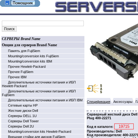
СЕРВЕРЫ Brand Name
Опции для серверов Brand Name
Память для FujiSiem
Mounting/conversion kits FujiSiem
Mounting/conversion kits IBM
Прочее Hewlett-Packard
Прочее FujiSiem
Прочее IBM
Дополнительные источники питания и ИБП
Hewlett-Packard
Дополнительные источники питания и ИБП
FujiSiem
Дополнительные источники питания и ИБП IBM
Спецификация
Аксессуары
Г
Cетевые карты HP
Жесткие диски Dell
Серверный жесткий диск Dell 
Серверы DELL 1U
Plug 400-22271
Серверы Dell Tower
Серверы Dell 2U
Код в каталоге:
Производитель: Dell
Mounting/conversion kits Hewlett-Packard
Код производителя: 400-2227
Внешние стойки для дисков FujiSiem