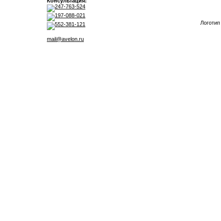
Консультация:
247-763-524
197-088-021
Логотип
552-381-121
mail@avelon.ru