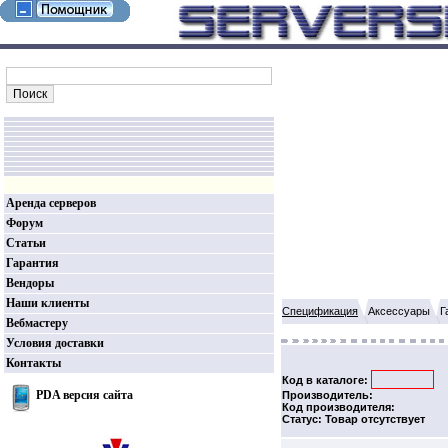
Аренда серверов
Форум
Статьи
Гарантия
Вендоры
Наши клиенты
Спецификация
Аксессуары
Г
Вебмастеру
Условия доставки
Контакты
Код в каталоге:
PDA версия сайта
Производитель:
Код производителя:
Статус: Товар отсутствует