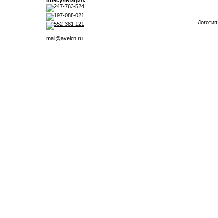
Консультация:
247-763-524
197-088-021
Логотип
552-381-121
mail@avelon.ru