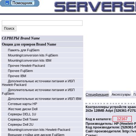
СЕРВЕРЫ Brand Name
Опции для серверов Brand Name
Память для FujiSiem
Mounting/conversion kits FujiSiem
Mounting/conversion kits IBM
Прочее Hewlett-Packard
Прочее FujiSiem
Прочее IBM
Дополнительные источники питания и ИБП
Hewlett-Packard
Дополнительные источники питания и ИБП
FujiSiem
Спецификация
Аксессуары
Г
Дополнительные источники питания и ИБП IBM
Cетевые карты HP
Контроллеры устройств хранен
Жесткие диски Dell
2i/2e 128MB Adpt [S26361-F275
Серверы DELL 1U
Код в каталоге:
Серверы Dell Tower
Производитель: HP (Hewlett-P
Серверы Dell 2U
Код производителя: [S26361-F
Mounting/conversion kits Hewlett-Packard
http://w
Сайт производителя:
Внешние стойки для дисков FujiSiem
Статус: