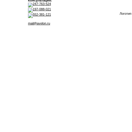
Консультация:
247-763-524
197-088-021
Логотип
552-381-121
mail@avelon.ru