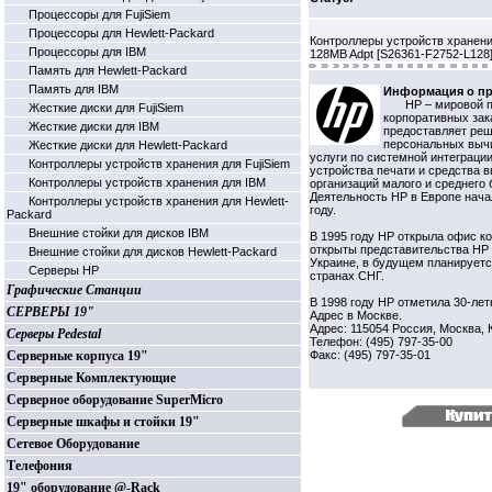
Процессоры для FujiSiem
Процессоры для Hewlett-Packard
Контроллеры устройств хранения
Процессоры для IBM
128MB Adpt [S26361-F2752-L128
Память для Hewlett-Packard
Память для IBM
Информация о пр
HP – мировой 
Жесткие диски для FujiSiem
корпоративных зак
Жесткие диски для IBM
предоставляет реш
персональных вычи
Жесткие диски для Hewlett-Packard
услуги по системной интеграции
Контроллеры устройств хранения для FujiSiem
устройства печати и средства 
Контроллеры устройств хранения для IBM
организаций малого и среднего 
Деятельность НР в Европе нача
Контроллеры устройств хранения для Hewlett-
году.
Packard
Внешние стойки для дисков IBM
В 1995 году НР открыла офис к
открыты представительства HP 
Внешние стойки для дисков Hewlett-Packard
Украине, в будущем планируетс
Серверы HP
странах СНГ.
Графические Станции
В 1998 году НР отметила 30-лет
СЕРВЕРЫ 19"
Адрес в Москве.
Адрес: 115054 Россия, Москва, 
Серверы Pedestal
Телефон: (495) 797-35-00
Серверные корпуса 19"
Факс: (495) 797-35-01
Серверные Комплектующие
Серверное оборудование SuperMicro
Серверные шкафы и стойки 19"
Сетевое Оборудование
Телефония
19" оборудование @-Rack