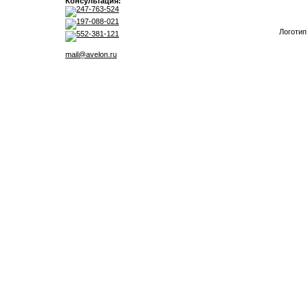
Консультация:
247-763-524
197-088-021
Логотип
552-381-121
mail@avelon.ru