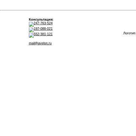
Консультация:
247-763-524
197-088-021
Логотип
552-381-121
mail@avelon.ru