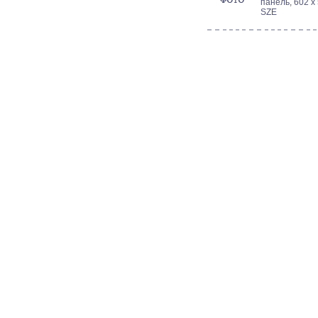
панель, 602 x
SZE