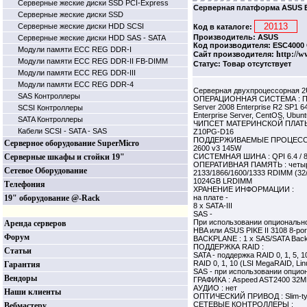
Серверные жеские диски SSD PCI-Express
Серверная платформа ASUS E
Серверные жеские диски SSD
Серверные жеские диски HDD SCSI
Код в каталоге:
Производитель: ASUS
Серверные жеские диски HDD SAS - SATA
Код производителя: ESC4000 
Модули памяти ECC REG DDR-I
http://w
Сайт производителя:
Модули памяти ECC REG DDR-II FB-DIMM
Статус: Товар отсутствует
Модули памяти ECC REG DDR-III
Модули памяти ECC REG DDR-4
Серверная двухпроцессорная 
SAS Контроллеры
ОПЕРАЦИОННАЯ СИСТЕМА : Подде
Server 2008 Enterprise R2 SP1 64
SCSI Контроллеры
Enterprise Server, CentOS, Ubunt
SATA Контроллеры
ЧИПСЕТ МАТЕРИНСКОЙ ПЛАТЫ : 
Кабели SCSI - SATA - SAS
Z10PG-D16
ПОДДЕРЖИВАЕМЫЕ ПРОЦЕССОРЫ :
Серверное оборудование SuperMicro
2600 v3 145W
Серверные шкафы и стойки 19"
СИСТЕМНАЯ ШИНА : QPI 6.4 / 8.
ОПЕРАТИВНАЯ ПАМЯТЬ : четыре
Сетевое Оборудование
2133/1866/1600/1333 RDIMM (32
1024GB LRDIMM
Телефония
ХРАНЕНИЕ ИНФОРМАЦИИ :
19" оборудование @-Rack
на плате -
8 x SATA-III
SAS -
При использовании опциональног
Аренда серверов
HBA или ASUS PIKE II 3108 8-po
Форум
BACKPLANE : 1 x SAS/SATA Back
ПОДДЕРЖКА RAID :
Статьи
SATA - поддержка RAID 0, 1, 5, 1
RAID 0, 1, 10 (LSI MegaRAID, Li
Гарантия
SAS - при использовании опцио
Вендоры
ГРАФИКА : Aspeed AST2400 32
АУДИО : нет
Наши клиенты
ОПТИЧЕСКИЙ ПРИВОД : Slim-t
СЕТЕВЫЕ КОНТРОЛЛЕРЫ :
Вебмастеру