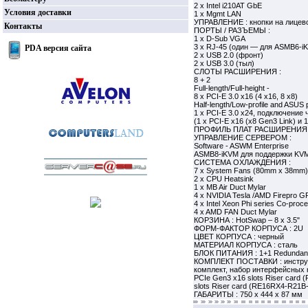
2 x Intel i210AT GbE
Условия доставки
1 x Mgmt LAN
УПРАВЛЕНИЕ : кнопки на лицевой
Контакты
ПОРТЫ / РАЗЪЕМЫ :
1 x D-Sub VGA
3 x RJ-45 (один — для ASMB6-i
PDA версия сайта
2 x USB 2.0 (фронт)
2 x USB 3.0 (тыл)
СЛОТЫ РАСШИРЕНИЯ :
8 + 2
Full-length/Full-height -
8 x PCI-E 3.0 x16 (4 x16, 8 x8)
Half-length/Low-profile and ASUS p
1 x PCI-E 3.0 x24, подключение 
(1 x PCI-E x16 (x8 Gen3 Link) и 
ПРОФИЛЬ ПЛАТ РАСШИРЕНИЯ : 
УПРАВЛЕНИЕ СЕРВЕРОМ :
Software - ASWM Enterprise
ASMB8-iKVM для поддержки KVM
СИСТЕМА ОХЛАЖДЕНИЯ :
7 x System Fans (80mm x 38mm)
2 x CPU Heatsink
1 x MB Air Duct Mylar
4 x NVIDIA Tesla /AMD Firepro G
4 x Intel Xeon Phi series Co-proce
4 x AMD FAN Duct Mylar
КОРЗИНА : HotSwap – 8 x 3.5"
ФОРМ-ФАКТОР КОРПУСА : 2U
ЦВЕТ КОРПУСА : черный
МАТЕРИАЛ КОРПУСА : сталь
БЛОК ПИТАНИЯ : 1+1 Redundant
КОМПЛЕКТ ПОСТАВКИ : инструкц
комплект, набор интерфейсных ка
PCIe Gen3 x16 slots Riser card 
slots Riser card (RE16RX4-R21B
ГАБАРИТЫ : 750 x 444 x 87 мм