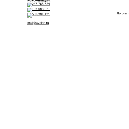
Консультация:
247-763-524
197-088-021
Логотип
552-381-121
mail@avelon.ru