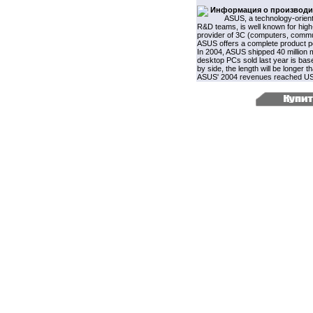
Информация о производи
ASUS, a technology-orient
R&D teams, is well known for high-
provider of 3C (computers, commun
ASUS offers a complete product po
In 2004, ASUS shipped 40 million
desktop PCs sold last year is bas
by side, the length will be longer
ASUS' 2004 revenues reached US$7