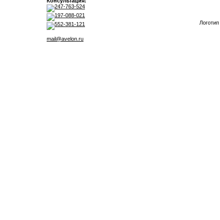
Консультация:
247-763-524
197-088-021
Логотип
552-381-121
mail@avelon.ru