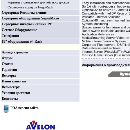
Корзины c салазками для жёстких дисков
Easy Installation and Maintenance
Six 1-inch, front-access, hot sw
Серверные корпуса NegoRack
Optional 32-bit active PCI and 64-
Серверные Комплектующие
Compatible with Intel DP Xeon or
Validated Thermal Solutions
Серверное оборудование SuperMicro
Optional 40 mm, rear-mounted fan 
Серверные шкафы и стойки 19"
System Monitoring
Buzzer alarm for fan failure and o
Сетевое Оборудование
Reset switch to disable audible wa
Application References
Телефония
Media/Streaming Server/Video-o
19" оборудование @-Rack
Mobile Internet Service System
Corporate Files servers, DB/File 
Data retention and archives
Internet Server (Web/Mail/FireWa
Аренда серверов
On-Line Game Server (DB/Game/
Форум
Статьи
Информация о производител
Гарантия
Вендоры
Наши клиенты
Вебмастеру
Условия доставки
Контакты
PDA версия сайта