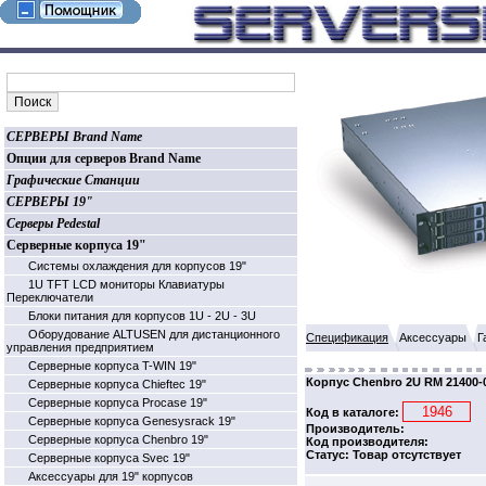
СЕРВЕРЫ Brand Name
Опции для серверов Brand Name
Графические Станции
СЕРВЕРЫ 19"
Серверы Pedestal
Серверные корпуса 19"
Системы охлаждения для корпусов 19"
1U TFT LCD мониторы Клавиатуры
Переключатели
Блоки питания для корпусов 1U - 2U - 3U
Оборудование ALTUSEN для дистанционного
Спецификация
Аксессуары
Г
управления предприятием
Серверные корпуса T-WIN 19"
Корпус Chenbro 2U RM 21400-
Серверные корпуса Chieftec 19"
Серверные корпуса Procase 19"
Код в каталоге:
Серверные корпуса Genesysrack 19"
Производитель:
Серверные корпуса Сhenbro 19"
Код производителя:
Статус: Товар отсутствует
Серверные корпуса Svec 19"
Аксессуары для 19" корпусов