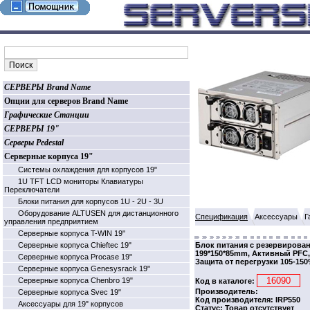
СЕРВЕРЫ Brand Name
Опции для серверов Brand Name
Графические Станции
СЕРВЕРЫ 19"
Серверы Pedestal
Серверные корпуса 19"
Системы охлаждения для корпусов 19"
1U TFT LCD мониторы Клавиатуры
Переключатели
Блоки питания для корпусов 1U - 2U - 3U
Оборудование ALTUSEN для дистанционного
Спецификация
Аксессуары
Г
управления предприятием
Серверные корпуса T-WIN 19"
Серверные корпуса Chieftec 19"
Блок питания с резервирован
199*150*85mm, Активный PFC, 
Серверные корпуса Procase 19"
Защита от перегрузки 105-15
Серверные корпуса Genesysrack 19"
Серверные корпуса Сhenbro 19"
Код в каталоге:
Производитель:
Серверные корпуса Svec 19"
Код производителя: IRP550
Аксессуары для 19" корпусов
Статус: Товар отсутствует