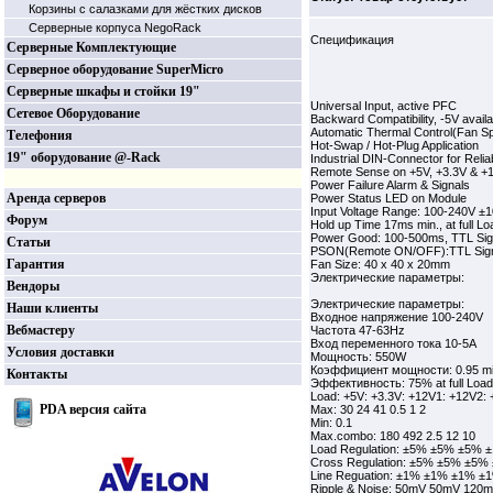
Корзины c салазками для жёстких дисков
Серверные корпуса NegoRack
Спецификация
Серверные Комплектующие
Серверное оборудование SuperMicro
Серверные шкафы и стойки 19"
Universal Input, active PFC
Сетевое Оборудование
Backward Compatibility, -5V availa
Automatic Thermal Control(Fan S
Телефония
Hot-Swap / Hot-Plug Application
19" оборудование @-Rack
Industrial DIN-Connector for Reliab
Remote Sense on +5V, +3.3V & +
Power Failure Alarm & Signals
Аренда серверов
Power Status LED on Module
Input Voltage Range: 100-240V ±
Форум
Hold up Time 17ms min., at full Lo
Power Good: 100-500ms, TTL Sig
Статьи
PSON(Remote ON/OFF):TTL Sig
Гарантия
Fan Size: 40 x 40 x 20mm
Электрические параметры:
Вендоры
Электрические параметры:
Наши клиенты
Входное напряжение 100-240V
Вебмастеру
Частота 47-63Hz
Вход переменного тока 10-5A
Условия доставки
Мощность: 550W
Коэффициент мощности: 0.95 min.
Контакты
Эффективность: 75% at full Load
Load: +5V: +3.3V: +12V1: +12V2: 
PDA версия сайта
Max: 30 24 41 0.5 1 2
Min: 0.1
Max.combo: 180 492 2.5 12 10
Load Regulation: ±5% ±5% ±5%
Cross Regulation: ±5% ±5% ±5
Line Reguation: ±1% ±1% ±1% 
Ripple & Noise: 50mV 50mV 12