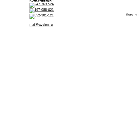
Консультация:
247-763-524
197-088-021
Логотип
552-381-121
mail@avelon.ru