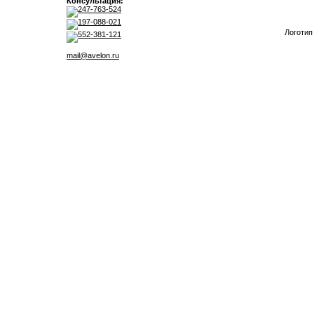
Консультация:
247-763-524
197-088-021
Логотип
552-381-121
mail@avelon.ru