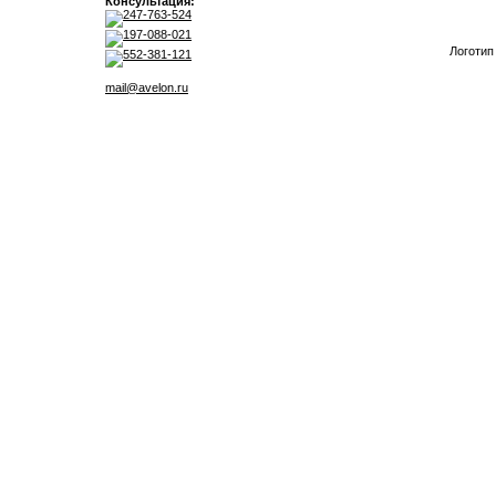
Консультация:
247-763-524
197-088-021
Логотип
552-381-121
mail@avelon.ru