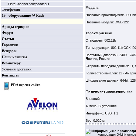
FibreChannel Контроллеры
Модель
Телефония
Название производителя: D-Link
19" оборудование @-Rack
Название модели: DWL-122
Аренда серверов
Форум
Характеристики
Статьи
Стандарты: 802.11b
Гарантия
Тип модуляции: 802.11b CCK, 
Вендоры
Частотный диапазон: 2400 - 2483
Наши клиенты
Япония, Россия
Вебмастеру
Скорость передачи данных: 11, 5
Условия доставки
Количество каналов: 11 - Америк
Контакты
Шифрование данных: 64-bit, 128
PDA версия сайта
Физические характеристики
Внешний
Антена: Внутренняя
Интерфейс: USB, 1.1
Вес: 0.020 кг
Информация о производи
Корпорация D-Link основ