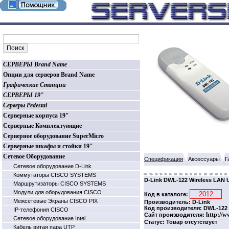
СЕРВЕРЫ Brand Name
Опции для серверов Brand Name
Графические Станции
СЕРВЕРЫ 19"
Серверы Pedestal
Серверные корпуса 19"
Серверные Комплектующие
Серверное оборудование SuperMicro
Серверные шкафы и стойки 19"
Сетевое Оборудование
Спецификация
Аксессуары
Г
Сетевое оборудование D-Link
Коммутаторы CISCO SYSTEMS
D-Link DWL-122 Wireless LAN U
Маршрутизаторы CISCO SYSTEMS
Модули для оборудования CISCO
Код в каталоге:
Межсетевые Экраны CISCO PIX
Производитель: D-Link
Код производителя: DWL-122
IP-телефония CISCO
http://w
Сайт производителя:
Сетевое оборудование Intel
Статус: Товар отсутствует
Кабель витая пара UTP