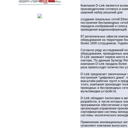
Компания D-Link является всем
производителем сетевого и ком
широкий набор решений для:
создания локальных сетей Etherne
построения беспроводных сетей
передачи изображений и голоса п
проведения видеоконференций.
87 региональных офисов компан
оборудования на территории бо
более 1600 сотрудников. Годов
Согласно ряду исследований по
оборудования, проведенных ана
D-Link занимает первое место 
секторе. По данным Synergy Res
компания D-Link продала более 
раза превосходит количество у
D-Link предлагает законченные
построения "цифрового дома", п
масштаба рабочих групп и пред
этого, компания производит по
проводных и беспроводных сете
мультимедиа-устройств.
D-Link обладает патентами и а
разработок, в числе которых к
программное обеспечение и пр
организации управления произ
сертификатами системы менедж
системы экологического менедж
Применение инновационных мето
позволяют компании выпускать