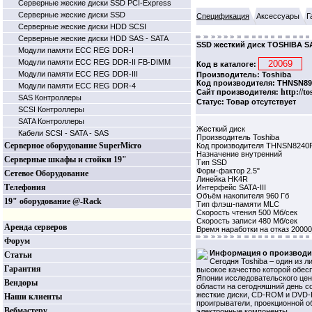
Серверные жеские диски SSD PCI-Express
Серверные жеские диски SSD
Спецификация
Аксессуары
Г
Серверные жеские диски HDD SCSI
Серверные жеские диски HDD SAS - SATA
SSD жесткий диск TOSHIBA S
Модули памяти ECC REG DDR-I
Модули памяти ECC REG DDR-II FB-DIMM
Код в каталоге:
Модули памяти ECC REG DDR-III
Производитель: Toshiba
Код производителя: THNSN8
Модули памяти ECC REG DDR-4
http://t
Сайт производителя:
SAS Контроллеры
Статус: Товар отсутствует
SCSI Контроллеры
SATA Контроллеры
Жесткий диск
Кабели SCSI - SATA - SAS
Производитель Toshiba
Серверное оборудование SuperMicro
Код производителя THNSN824
Назначение внутренний
Серверные шкафы и стойки 19"
Тип SSD
Форм-фактор 2.5"
Сетевое Оборудование
Линейка HK4R
Телефония
Интерфейс SATA-III
Объём накопителя 960 Гб
19" оборудование @-Rack
Тип флэш-памяти MLC
Скорость чтения 500 Мб/сек
Скорость записи 480 Мб/сек
Аренда серверов
Время наработки на отказ 20000
Форум
Информация о производи
Статьи
Сегодня Toshiba – один из 
Гарантия
высокое качество которой обес
Японии исследовательского цен
Вендоры
области на сегодняшний день с
жесткие диски, CD-ROM и DVD-
Наши клиенты
проигрыватели, проекционной о
Вебмастеру
электронные компоненты.