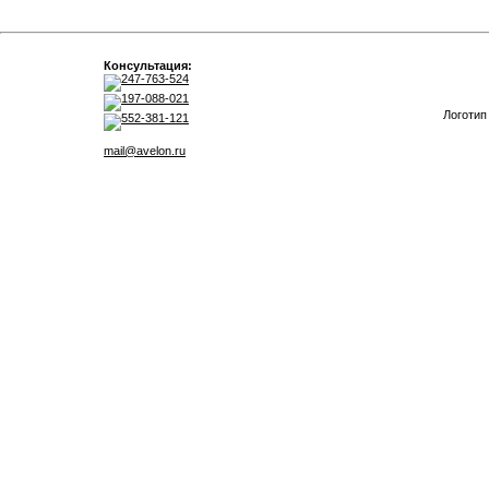
Консультация:
247-763-524
197-088-021
Логотип
552-381-121
mail@avelon.ru