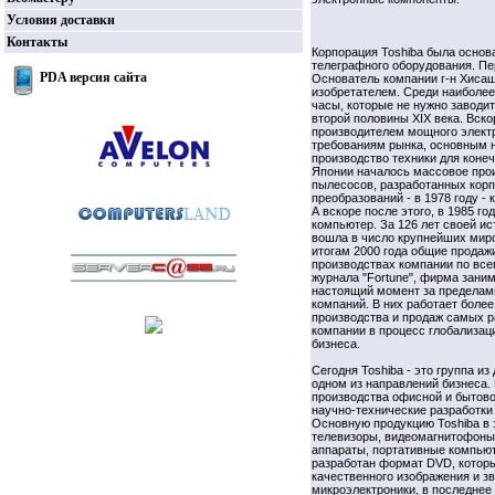
Условия доставки
Контакты
Корпорация Toshiba была основ
телеграфного оборудования. Пе
PDA версия сайта
Основатель компании г-н Хисаш
изобретателем. Среди наиболее
часы, которые не нужно заводи
второй половины ХIX века. Вск
производителем мощного электр
требованиям рынка, основным 
производство техники для конеч
Японии началось массовое про
пылесосов, разработанных корп
преобразований - в 1978 году -
А вскоре после этого, в 1985 г
компьютер. За 126 лет своей и
вошла в число крупнейших миро
итогам 2000 года общие продаж
производствах компании по все
журнала "Fortune", фирма зани
настоящий момент за пределами
компаний. В них работает более
производства и продаж самых р
компании в процесс глобализа
бизнеса.
Сегодня Toshiba - это группа и
одном из направлений бизнеса.
производства офисной и бытово
научно-технические разработки
Основную продукцию Toshiba в 
телевизоры, видеомагнитофоны
аппараты, портативные компьют
разработан формат DVD, котор
качественного изображения и з
микроэлектроники, в последнее