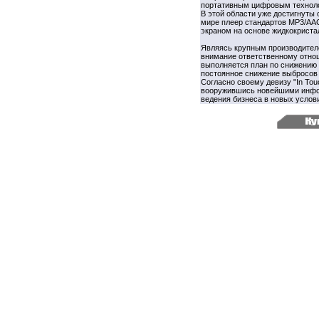
портативным цифровым техноло
В этой области уже достигнуты
мире плеер стандартов МР3/ААС
экраном на основе жидкокриста
Являясь крупным производителе
внимание ответственному отно
выполняется план по снижению 
постоянное снижение выбросов 
Согласно своему девизу "In Tou
вооружившись новейшими инфо
ведения бизнеса в новых усло