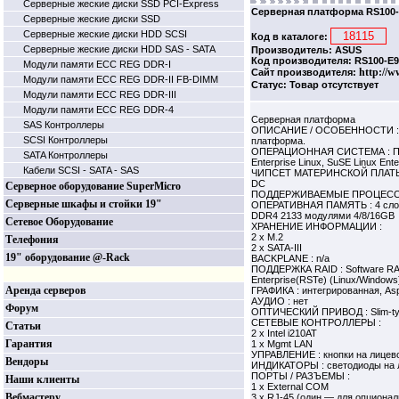
Серверные жеские диски SSD PCI-Express
Серверная платформа RS100-
Серверные жеские диски SSD
Серверные жеские диски HDD SCSI
Код в каталоге:
Серверные жеские диски HDD SAS - SATA
Производитель: ASUS
Код производителя: RS100-E9
Модули памяти ECC REG DDR-I
http://w
Сайт производителя:
Модули памяти ECC REG DDR-II FB-DIMM
Статус: Товар отсутствует
Модули памяти ECC REG DDR-III
Модули памяти ECC REG DDR-4
Серверная платформа
SAS Контроллеры
ОПИСАНИЕ / ОСОБЕННОСТИ : С
SCSI Контроллеры
платформа.
ОПЕРАЦИОННАЯ СИСТЕМА : Подд
SATA Контроллеры
Enterprise Linux, SuSE Linux Ent
Кабели SCSI - SATA - SAS
ЧИПСЕТ МАТЕРИНСКОЙ ПЛАТЫ : 
DC
Серверное оборудование SuperMicro
ПОДДЕРЖИВАЕМЫЕ ПРОЦЕССОРЫ :
Серверные шкафы и стойки 19"
ОПЕРАТИВНАЯ ПАМЯТЬ : 4 слот
DDR4 2133 модулями 4/8/16GB
Сетевое Оборудование
ХРАНЕНИЕ ИНФОРМАЦИИ :
2 x M.2
Телефония
2 x SATA-III
19" оборудование @-Rack
BACKPLANE : n/a
ПОДДЕРЖКА RAID : Software RAID 
Enterprise(RSTe) (Linux/Windows
Аренда серверов
ГРАФИКА : интегрированная, A
АУДИО : нет
Форум
ОПТИЧЕСКИЙ ПРИВОД : Slim-t
СЕТЕВЫЕ КОНТРОЛЛЕРЫ :
Статьи
2 x Intel i210AT
Гарантия
1 x Mgmt LAN
УПРАВЛЕНИЕ : кнопки на лицево
Вендоры
ИНДИКАТОРЫ : светодиоды на 
ПОРТЫ / РАЗЪЕМЫ :
Наши клиенты
1 x External COM
Вебмастеру
3 x RJ-45 (один — для опциона