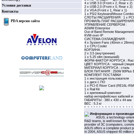
4 x USB 3.0 (Front x 2, Rear x 2)
Условия доставки
2 x USB 2.0 (Front x 0, Rear x 2)
2 x VGA (Front x 1, Rear x 1)
Контакты
1 x PS/2 Keyboard/Mouse Combo 
СЛОТЫ РАСШИРЕНИЯ : 1 x PCI Ex
PDA версия сайта
ПРОФИЛЬ ПЛАТ РАСШИРЕНИЯ : Fu
УПРАВЛЕНИЕ СЕРВЕРОМ :
ASWM Enterprise
Out of Band Remote Managemen
KVM-over-IP
СИСТЕМА ОХЛАЖДЕНИЯ :
4 x System Fans (40mm x 28mm)
1 x CPU Cooler
КОРЗИНА :
2 x 3.5 (внутренние)
1 x 5.25 slim (внешний)
ФОРМ-ФАКТОР КОРПУСА : Rac
ЦВЕТ КОРПУСА : черный (лицев
МАТЕРИАЛ КОРПУСА : сталь
БЛОК ПИТАНИЯ : 250W 80Plus Br
КОМПЛЕКТ ПОСТАВКИ :
1 x инструкция пользователя
1 x диск с ПО
1 x PCI-E Riser Card (RE16L-R9
1 x Rail Kit
1 x крепежный комплект
набор интерфейсных кабелей и 
ГАБАРИТЫ : 380 x 430 x 44 мм
ВЕС : 5.3 кг
Информация о производи
ASUS, a technology-orient
R&D teams, is well known for high-
provider of 3C (computers, commun
ASUS offers a complete product po
In 2004, ASUS shipped 40 million