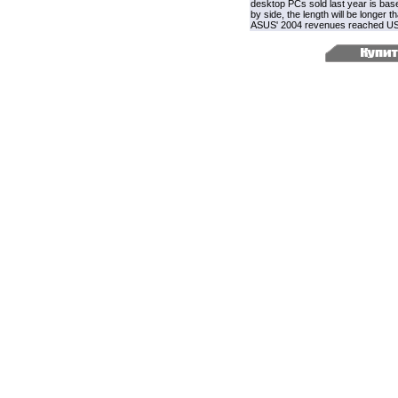
desktop PCs sold last year is bas
by side, the length will be longer
ASUS' 2004 revenues reached US$7