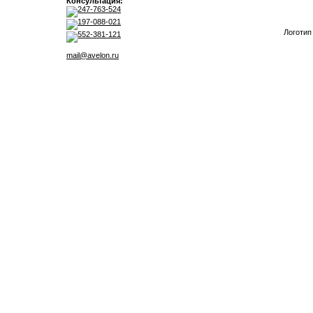
Консультация:
247-763-524
197-088-021
Логотип
552-381-121
mail@avelon.ru