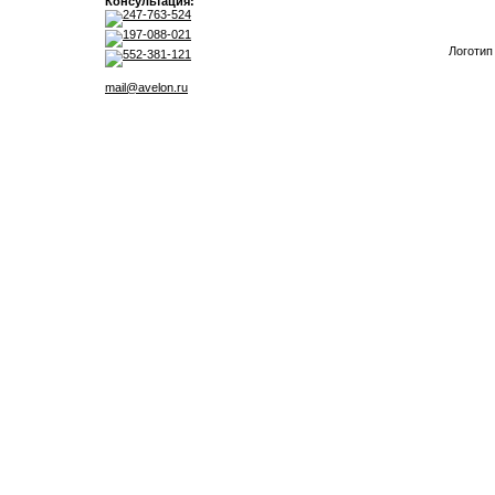
Консультация:
247-763-524
197-088-021
Логотип
552-381-121
mail@avelon.ru