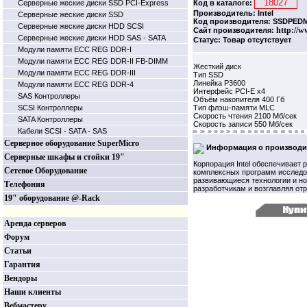
Серверные жеские диски SSD PCI-Express
Код в каталоге:
Производитель: Intel
Серверные жеские диски SSD
Код производителя: SSDPED
Серверные жеские диски HDD SCSI
http://w
Сайт производителя:
Серверные жеские диски HDD SAS - SATA
Статус: Товар отсутствует
Модули памяти ECC REG DDR-I
Модули памяти ECC REG DDR-II FB-DIMM
Жесткий диск
Модули памяти ECC REG DDR-III
Тип SSD
Линейка P3600
Модули памяти ECC REG DDR-4
Интерфейс PCI-E x4
SAS Контроллеры
Объём накопителя 400 Гб
SCSI Контроллеры
Тип флэш-памяти MLC
Скорость чтения 2100 Мб/сек
SATA Контроллеры
Скорость записи 550 Мб/сек
Кабели SCSI - SATA - SAS
Серверное оборудование SuperMicro
Информация о производи
Серверные шкафы и стойки 19"
Корпорация Intel обеспечивает 
Сетевое Оборудование
комплексных программ исследов
развивающиеся технологии и но
Телефония
разработчикам и возглавляя от
19" оборудование @-Rack
Аренда серверов
Форум
Статьи
Гарантия
Вендоры
Наши клиенты
Вебмастеру