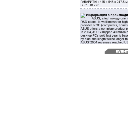
ГАБАРИТЫ : 445 x 545 x 217.5 
ВЕС : 18.7 кг
Информация о производи
ASUS, a technology-orient
R&D teams, is well known for high-
provider of 3C (computers, commun
ASUS offers a complete product po
In 2004, ASUS shipped 40 million
desktop PCs sold last year is bas
by side, the length will be longer
ASUS' 2004 revenues reached US$7