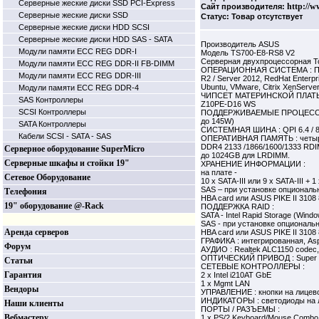
Серверные жеские диски SSD PCI-Express
http://w
Сайт производителя:
Серверные жеские диски SSD
Статус: Товар отсутствует
Серверные жеские диски HDD SCSI
Серверные жеские диски HDD SAS - SATA
Производитель ASUS
Модули памяти ECC REG DDR-I
Модель TS700-E8-RS8 V2
Серверная двухпроцессорная T
Модули памяти ECC REG DDR-II FB-DIMM
ОПЕРАЦИОННАЯ СИСТЕМА : Подд
Модули памяти ECC REG DDR-III
R2 / Server 2012, RedHat Enterpr
Ubuntu, VMware, Citrix XenServe
Модули памяти ECC REG DDR-4
ЧИПСЕТ МАТЕРИНСКОЙ ПЛАТЫ : 
SAS Контроллеры
Z10PE-D16 WS
SCSI Контроллеры
ПОДДЕРЖИВАЕМЫЕ ПРОЦЕССОРЫ :
до 145W)
SATA Контроллеры
СИСТЕМНАЯ ШИНА : QPI 6.4 / 8.
Кабели SCSI - SATA - SAS
ОПЕРАТИВНАЯ ПАМЯТЬ : четырех
DDR4 2133 /1866/1600/1333 RDI
Серверное оборудование SuperMicro
до 1024GB для LRDIMM.
Серверные шкафы и стойки 19"
ХРАНЕНИЕ ИНФОРМАЦИИ :
на плате -
Сетевое Оборудование
10 x SATA-III или 9 x SATA-III + 1
SAS – при установке опциональн
Телефония
HBA card или ASUS PIKE II 3108
19" оборудование @-Rack
ПОДДЕРЖКА RAID :
SATA - Intel Rapid Storage (Windo
SAS - при установке опциональн
Аренда серверов
HBA card или ASUS PIKE II 3108
ГРАФИКА : интегрированная, As
Форум
АУДИО : Realtek ALC1150 codec, 
ОПТИЧЕСКИЙ ПРИВОД : Super 
Статьи
СЕТЕВЫЕ КОНТРОЛЛЕРЫ :
Гарантия
2 x Intel i210AT GbE
1 x Mgmt LAN
Вендоры
УПРАВЛЕНИЕ : кнопки на лицевой
ИНДИКАТОРЫ : светодиоды на 
Наши клиенты
ПОРТЫ / РАЗЪЕМЫ :
Вебмастеру
1 x PS/2 Keyboard/Mouse Combo 