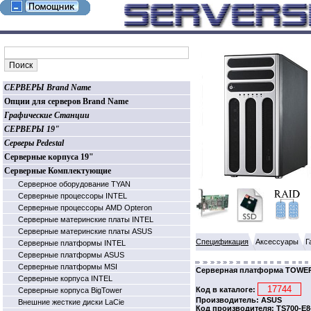
СЕРВЕРЫ Brand Name
Опции для серверов Brand Name
Графические Станции
СЕРВЕРЫ 19"
Серверы Pedestal
Серверные корпуса 19"
Серверные Комплектующие
Серверное оборудование TYAN
Серверные процессоры INTEL
Серверные процессоры AMD Opteron
Серверные материнские платы INTEL
Серверные материнские платы ASUS
Спецификация
Аксессуары
Г
Серверные платформы INTEL
Серверные платформы ASUS
Серверные платформы MSI
Серверная платформа TOWER 
Серверные корпуса INTEL
Код в каталоге:
Серверные корпуса BigTower
Производитель: ASUS
Внешние жесткие диски LaCie
Код производителя: TS700-E8