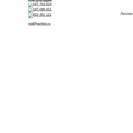
Консультация:
247-763-524
197-088-021
Логотип
552-381-121
mail@avelon.ru