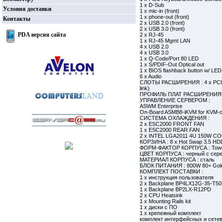
1 x D-Sub
Условия доставки
1 x mic-in (front)
1 x phone-out (front)
Контакты
2 x USB 2.0 (front)
2 x USB 3.0 (front)
PDA версия сайта
2 x RJ-45
1 x RJ-45 Mgmt LAN
4 x USB 2.0
4 x USB 3.0
1 x Q-Code/Port 80 LED
1 x S/PDIF-Out Optical out
1 x BIOS flashback button w/ LED
6 x Audio
СЛОТЫ РАСШИРЕНИЯ : 4 x PCI-E 
link)
ПРОФИЛЬ ПЛАТ РАСШИРЕНИЯ : x
УПРАВЛЕНИЕ СЕРВЕРОМ :
ASWM Enterprise
On-Board ASMB8-iKVM for KVM-ov
СИСТЕМА ОХЛАЖДЕНИЯ :
2 x ESC2000 FRONT FAN
1 x ESC2000 REAR FAN
2 x INTEL LGA2011 4U 150W C
КОРЗИНА : 8 x Hot Swap 3.5 HDD
ФОРМ-ФАКТОР КОРПУСА : Tow
ЦВЕТ КОРПУСА : черный с сер
МАТЕРИАЛ КОРПУСА : сталь
БЛОК ПИТАНИЯ : 800W 80+ Gold 
КОМПЛЕКТ ПОСТАВКИ :
1 x инструкция пользователя
2 x Backplane BP4LX12G-35-T5
1 x Backplane BP2LX-R12PD
2 x CPU Heatsink
1 x Mounting Rails kit
1 x диски с ПО
1 x крепежный комплект
комплект интерфейсных и сете