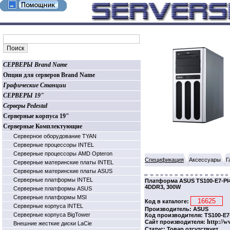
СЕРВЕРЫ Brand Name
Опции для серверов Brand Name
Графические Станции
СЕРВЕРЫ 19"
Серверы Pedestal
Серверные корпуса 19"
Серверные Комплектующие
Серверное оборудование TYAN
Серверные процессоры INTEL
Серверные процессоры AMD Opteron
Спецификация
Аксессуары
Г
Серверные материнские платы INTEL
Серверные материнские платы ASUS
Серверные платформы INTEL
Платформа ASUS TS100-E7-PI4,
4DDR3, 300W
Серверные платформы ASUS
Серверные платформы MSI
Код в каталоге:
Серверные корпуса INTEL
Производитель: ASUS
Серверные корпуса BigTower
Код производителя: TS100-E7
http://w
Сайт производителя:
Внешние жесткие диски LaCie
Статус: Товар отсутствует