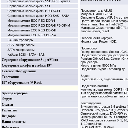
Серверные жеские диски SSD PCI-Express
Серверные жеские диски SSD
Производитель ASUS
Серверные жеские диски HDD SCSI
Модель TS100-E7/PI4
Серверные жеские диски HDD SAS - SATA
Описание Корпус ASUS с устан
Модули памяти ECC REG DDR-I
Цвета, использованные в офор
Чипсет мат. Платы Intel C202
Модули памяти ECC REG DDR-II FB-DIMM
Материал Сталь толщиной 0.71
Модули памяти ECC REG DDR-III
Кнопки Power, reset
Модули памяти ECC REG DDR-4
Особенности корпуса
SAS Контроллеры
Индикаторы Power, HDD.
SCSI Контроллеры
Процессор
SATA Контроллеры
Гнездо процессора Socket LGA1
Кабели SCSI - SATA - SAS
Поддержка типов процессоров In
Pentium G6xx/G8xx, Celeron G4x
Серверное оборудование SuperMicro
процессоры
Серверные шкафы и стойки 19"
Частота шины 5000 МГц
Поддержка Hyper Threading Да
Сетевое Оборудование
Видео
Телефония
Видео XGI Z9s, видеопамять 8 
19" оборудование @-Rack
Поддержка памяти
Количество разъемов DDR3 4 (2
Аренда серверов
Тип поддерживаемой памяти D
пропускная способность памяти
Форум
Конфигурация
Статьи
Внутренних отсеков 3,5 дюйма 
Гарантия
Отсеков 5,25 дюйма 3 (1 отсек 
Оптический привод DVD-RW вс
Вендоры
Интегрированный RAID-контролл
RAID массивов уровней 0, 1, 10,
Наши клиенты
1, 10 под Linux
Вебмастеру
BIOS AMI BIOS, 8 Мбит