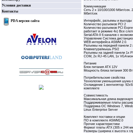
Условия доставки
Коммуникации
Сеть 2 x 10/100/1000 Мбит/сек. 
Контакты
Мбит/сек
PDA версия сайта
Интерфейс, разъемы и выходы
Количество разъемов PCI 2
Количество разъемов PCI Express
работает в режиме 4х) Все слот
Serial ATA-II 6 каналов с возм
Управление Система дистанцио
WEB интерфейса ASWM 2.0.
Разъемы на передней панели 2 
Клавиатура/мышь PS/2
Разъемы на задней панели 1x PS
COM, 2x RJ-45 LAN, 1x VGA мо
Питание
Блок питания ATX 12V
Мощность блока питания 300 Вт
Потребительские свойства
Технологии уменьшения шума 
Охлаждение 1 вентилятор: 92x9
комплекте
Совместимость
Максимальная длина видеокарт
Поддерживаемые платы расши
Поддержка ОС Windows 7, Window
Linux Enterprise Server
Комплект поставки и опции
ПО в комплекте ASWM2.0
Прочие характеристики
Формат платы ATX (305 x 244 м
Размеры (ширина x высота x гл