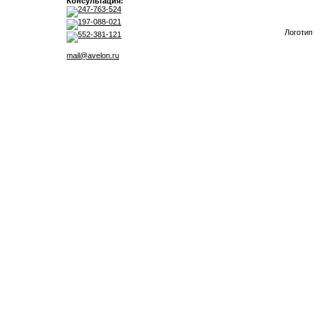
Консультация:
247-763-524
197-088-021
Логотип
552-381-121
mail@avelon.ru