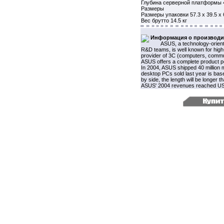
Глубина серверной платформы 
Размеры
Размеры упаковки 57.3 x 39.5 x 
Вес брутто 14.5 кг
Информация о производи
ASUS, a technology-orient
R&D teams, is well known for high-
provider of 3C (computers, commun
ASUS offers a complete product po
In 2004, ASUS shipped 40 million
desktop PCs sold last year is bas
by side, the length will be longer
ASUS' 2004 revenues reached US$7