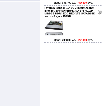
Цена: 3817.00 y.e. -
496210
руб.
Готовый сервер 19" 1U 2*Intel® Xeon®
Bronze 3106/ SUPERMICRO SYS-6019P-
MT/8GB DDR4 ECC REG/1TB SATA3/SSD
жесткий диск 256GB
Цена: 2088.00 y.e. -
271440
руб.