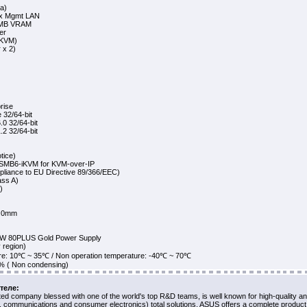
a)
1 x Mgmt LAN
16MB VRAM
er
iKVM)
 x 2)
rise
 32/64-bit
0 32/64-bit
2 32/64-bit
tice)
SMB6-iKVM for KVM-over-IP
liance to EU Directive 89/366/EEC)
ass A)
)
7.0mm
0W 80PLUS Gold Power Supply
y region)
re: 10℃ ~ 35℃ / Non operation temperature: -40℃ ~ 70℃
0% ( Non condensing)
теле:
ed company blessed with one of the world's top R&D teams, is well known for high-quality an
, communications and consumer electronics) total solutions, ASUS offers a complete product 