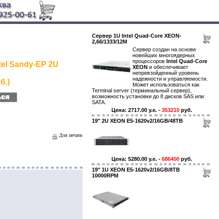
Сервер 1U Intel Quad-Core XEON-
2,66/1333/12M
Сервер создан на основе
новейших многоядерных
процессоров
Intel Quad-Core
tel Sandy-EP 2U
XEON
и обеспечивает
непревзойденный уровень
надежности и управляемости.
б.)
Может использоваться как
Terminal server (терминальный сервер),
возможность установки до 8 дисков SAS или
SATA.
Цена: 2717.00 y.e. -
353210
руб.
19" 2U XEON E5-1620v2/16GB/48TB
Для печати
Цена: 5280.00 y.e. -
686400
руб.
19" 1U XEON E5-1620v2/16GB/8TB
10000RPM