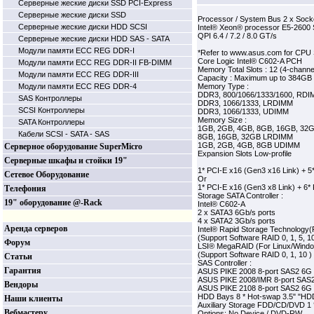
Серверные жеские диски SSD PCI-Express
Серверные жеские диски SSD
Processor / System Bus 2 x Sock
Серверные жеские диски HDD SCSI
Intel® Xeon® processor E5-2600 
QPI 6.4 / 7.2 / 8.0 GT/s
Серверные жеские диски HDD SAS - SATA
Модули памяти ECC REG DDR-I
*Refer to www.asus.com for CPU S
Core Logic Intel® C602-A PCH
Модули памяти ECC REG DDR-II FB-DIMM
Memory Total Slots : 12 (4-chan
Модули памяти ECC REG DDR-III
Capacity : Maximum up to 384
Модули памяти ECC REG DDR-4
Memory Type :
DDR3, 800/1066/1333/1600, RD
SAS Контроллеры
DDR3, 1066/1333, LRDIMM
SCSI Контроллеры
DDR3, 1066/1333, UDIMM
Memory Size :
SATA Контроллеры
1GB, 2GB, 4GB, 8GB, 16GB, 3
Кабели SCSI - SATA - SAS
8GB, 16GB, 32GB LRDIMM
1GB, 2GB, 4GB, 8GB UDIMM
Серверное оборудование SuperMicro
Expansion Slots Low-profile
Серверные шкафы и стойки 19"
1* PCI-E x16 (Gen3 x16 Link) + 5
Сетевое Оборудование
Or
1* PCI-E x16 (Gen3 x8 Link) + 6*
Телефония
Storage SATA Controller :
19" оборудование @-Rack
Intel® C602-A
2 x SATA3 6Gb/s ports
4 x SATA2 3Gb/s ports
Аренда серверов
Intel® Rapid Storage Technology
(Support Software RAID 0, 1, 5, 10
Форум
LSI® MegaRAID (For Linux/Wind
(Support Software RAID 0, 1, 10 )
Статьи
SAS Controller :
Гарантия
ASUS PIKE 2008 8-port SAS2 6G 
ASUS PIKE 2008/IMR 8-port SAS2
Вендоры
ASUS PIKE 2108 8-port SAS2 6G 
HDD Bays 8 * Hot-swap 3.5" "HD
Наши клиенты
Auxiliary Storage FDD/CD/DVD 1 *
Вебмастеру
Options: No Device / DVD-RW