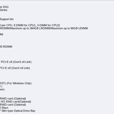
et 2011
Series
upport list
nel per CPU, 8 DIMM for CPU1, 4 DIMM for CPU2)
GB RDIMM/Maximum up to 384GB LRDIMM/Maximum up to 96GB UDIMM
IMM
2GB RDIMM
* PCI-E x8 (Gen3 x8 Link)
 PCI-E x8 (Gen3 x8 Link)
(RST) (For Windows Only)
 )
ows)
RAID card (Optional)
 6G RAID card(Optional)
RAID card (Optional)
D Bays
 Slim-type Optical Drive Bay