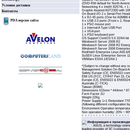
(DVD-RW default for North Americ
Условия доставки
Networking 4 x Intel® 82574L + 
Graphic Aspeed AST2300 with 
Контакты
On Board I/O 2 x Serial Port Head
5 x RJ-45 ports (One for ASMB6-
PDA версия сайта
4 x USB 2.0 ports (Front x 2, Rear
1 x PS/2 mouse port
1 x Internal A Type USB Port
1 x VGA port
1 x PS/2 keyboard port
OS Support CentOS 5.6 32/64-bit
Windows® Server 2008 R2
Windows® Server 2008 R2 Enterp
Windows® Server 2008 Enterprise
RedHat® Enterprise Linux AS5.6/6.
SuSE® Linux Enterprise Server 11.
VMWare ESX4.1/ESXi4.1
*(Subject to change without any no
Management Solution On-Board A
Safety Europe (CE, EN55022 comp
EMI US (FCC, CFR47 Part 15, Cl
Europe (CE, EN55022 & EN55024
Australia (C-TICK)
Taiwan (BSMI)
Dimensions 615mm * 444mm * 8
Form Factor 2U
Weight 22Kg
Power Supply 1+1 Redundant 77
(following different configuration b
Environment Operation temperatu
Non operation humidity: 20% ~ 9
Информация о производи
ASUS, a technology-orient
leading provider of 3C (computers