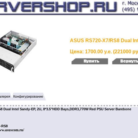
ASUS RS720-X7/RS8 Dual In
Цена: 1700.00 у.е. (221000 ру
алерея
Конфигурирование
Dual Intel Sandy-EP, 2U, 8*3.5"HDD Bays,DDR3,770W Red PSU Server Barebone
7-RS8
ww.asuscom.ru/