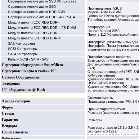
Серверные жеские диски SSD PCI-Express
Серверные жеские диски SSD
Производитель ASUS
Серверные жеские диски HDD SCSI
Модель ASMB5-iKVM
Описание Плата дистанционног
Серверные жеские диски HDD SAS - SATA
Тип оборудования Аксессуар дл
Модули памяти ECC REG DDR-I
Конфигурация
Модули памяти ECC REG DDR-II FB-DIMM
Чипсет Aspeed 2050
Модули памяти ECC REG DDR-III
Память 112 Мб системной памя
Модули памяти ECC REG DDR-4
Интерфейс, разъемы и выходы
SAS Контроллеры
Интерфейс Плата устанавливае
SCSI Контроллеры
управления используется один
SATA Контроллеры
Потребительские свойства
Кабели SCSI - SATA - SAS
Возможности Мониторинг состоя
Дистанционное включение/выклю
Серверное оборудование SuperMicro
LAN)
Серверные шкафы и стойки 19"
Отправка оповещений (PET, SNM
KVM over Internet
Сетевое Оборудование
Удаленное обновление BIOS, Re
USB/CD/DVD и образа)
Телефония
Удаленная установка ОС (Испол
19" оборудование @-Rack
установки операционной систе
Совместимость
Аренда серверов
Поддержка стандартов IPMI 2.0 C
Форум
Прочие характеристики
Размеры (ширина x высота x гл
Статьи
Гарантия
Размеры
Вендоры
Размеры упаковки 15.1 x 3.5 x 2
Вес брутто 0.192 кг
Наши клиенты
Вебмастеру