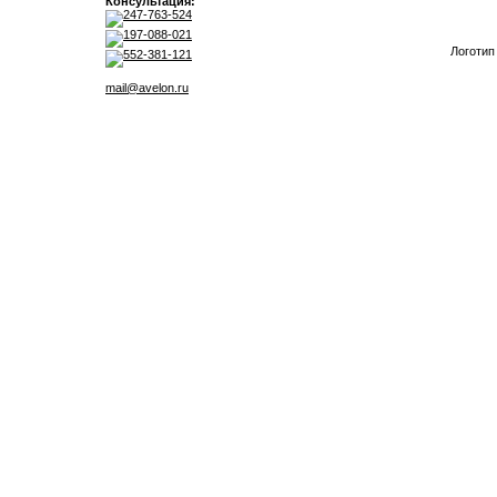
Консультация:
247-763-524
197-088-021
Логотип
552-381-121
mail@avelon.ru