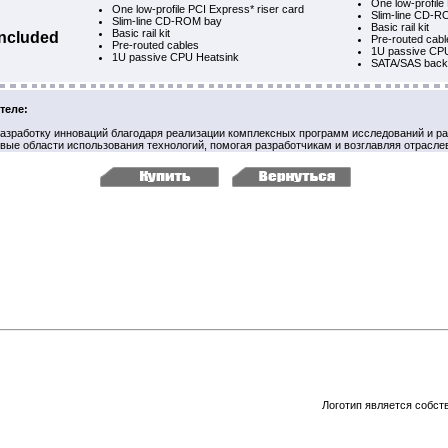
One low-profile
One low-profile PCI Express* riser card
Slim-line CD-R
Slim-line CD-ROM bay
Basic rail kit
Basic rail kit
ncluded
Pre-routed cabl
Pre-routed cables
1U passive CP
1U passive CPU Heatsink
SATA/SAS back
теле:
 разработку инноваций благодаря реализации комплексных программ исследований и ра
вые области использования технологий, помогая разработчикам и возглавляя отрасле
Логотип является собст