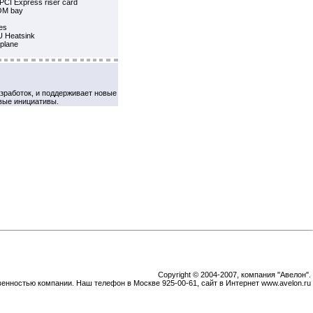
 PCI Express riser card
OM bay
es
U Heatsink
plane
зработок, и поддерживает новые
вые инициативы.
Copyright © 2004-2007, компания "Авелон".
венностью компании. Наш телефон в Москве 925-00-61, сайт в Интернет www.avelon.ru