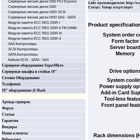
Серверные жеские диски SSD PCI-Express
http://w
Сайт производителя:
Серверные жеские диски SSD
Статус: Товар отсутствует
Серверные жеские диски HDD SCSI
Серверные жеские диски HDD SAS - SATA
Модули памяти ECC REG DDR-I
Product specificatio
Модули памяти ECC REG DDR-II FB-DIMM
Модули памяти ECC REG DDR-III
System order c
Модули памяти ECC REG DDR-4
Form factor
SAS Контроллеры
Server boar
SCSI Контроллеры
Memory
SATA Контроллеры
Кабели SCSI - SATA - SAS
Серверное оборудование SuperMicro
Drive option
Серверные шкафы и стойки 19"
Сетевое Оборудование
System cooli
Телефония
Power supply op
19" оборудование @-Rack
Add-in Card Sup
Tool-less featu
Аренда серверов
Front panel feat
Форум
Статьи
Гарантия
Вендоры
Наши клиенты
Rack dimensions 
Вебмастеру