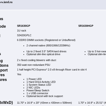
ww.intel.ru
ns
ode
SR1630GP
SR1630HGP
1U rack
d
S3420GPLC
6 DDR3 DIMM sockets (Registered or Unbuffered)
2 channel native (800/1066/1333MHz)
Up to 2 fixed 3.5” SATA hard drives
Up to 3 hot-sw
s
Optional slim-line optical drive
Optional slim-lin
ng
2 x fixed cooling blowers with duct
tions
350 watt non-redundant PSU
port
1 half height PCI Express* 2.0 x8 through Riser card in slot 4
res
Yes
ures
1 Power LED
1 Hard Drive Activity LED
1 System Status LED
2 NIC LEDs
Power/Sleep Switch
1 x USB connector
Optional bezel with lock support
(HxWxD)
11.70" x 16.9" x 20" (43mm x 430mm x 508mm)
1.70" x 16.9" x 25.51