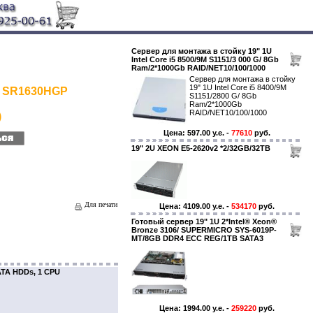
Сервер для монтажа в стойку 19" 1U
Intel Core i5 8500/9M S1151/3 000 G/ 8Gb
Ram/2*1000Gb RAID/NET10/100/1000
Сервер для монтажа в стойку
19" 1U Intel Core i5 8400/9M
l SR1630HGP
S1151/2800 G/ 8Gb
Ram/2*1000Gb
RAID/NET10/100/1000
)
Цена: 597.00 y.e. -
77610
руб.
19" 2U XEON E5-2620v2 *2/32GB/32TB
Для печати
Цена: 4109.00 y.e. -
534170
руб.
Готовый сервер 19" 1U 2*Intel® Xeon®
Bronze 3106/ SUPERMICRO SYS-6019P-
MT/8GB DDR4 ECC REG/1TB SATA3
ATA HDDs, 1 CPU
Цена: 1994.00 y.e. -
259220
руб.