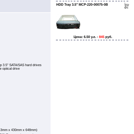
HDD Tray 3.5" MCP-220-00075-0B
Цена: 6.50 y.e. -
845
руб.
ap 3.5” SATA/SAS hard drives
e optical drive
" (43mm x 430mm x 648mm)