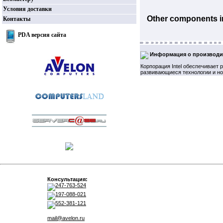
Условия доставки
Other components i
Контакты
PDA версия сайта
Информация о производи
Корпорация Intel обеспечивает
развивающиеся технологии и но
Консультация:
247-763-524
197-088-021
552-381-121
mail@avelon.ru