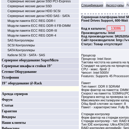
Серверные жеские диски SSD PCI-Express
Спецификация
Аксессуары
Г
Серверные жеские диски SSD
Серверные жеские диски HDD SCSI
Серверные жеские диски HDD SAS - SATA
Серверная платформа Intel S
Fixed Drives Support, 600-Watt
Модули памяти ECC REG DDR-I
Модули памяти ECC REG DDR-II FB-DIMM
Код в каталоге:
Модули памяти ECC REG DDR-III
Производитель: Intel
Модули памяти ECC REG DDR-4
Код производителя: SR2520S
http://w
Сайт производителя:
SAS Контроллеры
Статус: Товар отсутствует
SCSI Контроллеры
SATA Контроллеры
Кабели SCSI - SATA - SAS
Процесор
Процесор: Intel Xeon
Серверное оборудование SuperMicro
Тактова честота на шината на 
Серверные шкафы и стойки 19"
Стандарт на цокъла на процесор
CPU - макс. брой: 2
Сетевое Оборудование
Чипсет: Intel 5000V
Features: Supports 45 Processor
Телефония
19" оборудование @-Rack
Памет
Тип памет: DDR II SDRAM
Форм-фактор на паметта: DIMM 
Скорост на паметта: 533MHz(P
Аренда серверов
Предлага метод за проверка за
Форум
Максимален инсталируем капац
Общ брой слотове за памет: 8
Статьи
Памет - характеристики: Fully Bu
Гарантия
Сторидж контролер
Вендоры
Форм фактор на сторидж контрол
Сторидж контролер - тип: RAID 
Наши клиенты
Тип IDE контролер: Ultra ATA/100
RAID контролер интерфейс: Serial
Вебмастеру