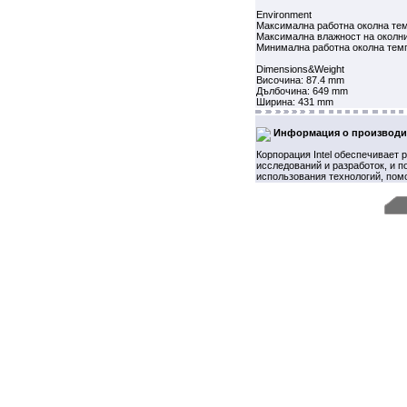
Environment
Максимална работна околна тем
Максимална влажност на околни
Минимална работна околна темп
Dimensions&Weight
Височина: 87.4 mm
Дълбочина: 649 mm
Ширина: 431 mm
Информация о производи
Корпорация Intel обеспечивает
исследований и разработок, и 
использования технологий, пом