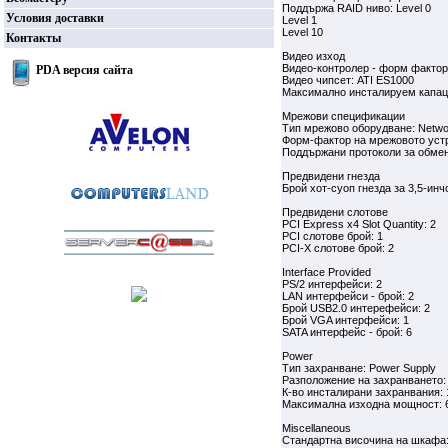
Поддържа RAID ниво: Level 0
Условия доставки
Level 1
Level 10
Контакты
Видео изход
Видео-контролер - форм фактор:
PDA версия сайта
Видео чипсет: ATI ES1000
Максимално инсталируем капаци
Мрежови спецификации
Тип мрежово оборудване: Netwo
Форм-фактор на мрежовото устро
Поддържани протоколи за обмен н
Предвидени гнезда
Брой хот-суоп гнезда за 3,5-ин
Предвидени слотове
PCI Express x4 Slot Quantity: 2
PCI слотове брой: 1
PCI-X слотове брой: 2
Interface Provided
PS/2 интерфейси: 2
LAN интерфейси - брой: 2
Брой USB2.0 интерефейси: 2
Брой VGA интерфейси: 1
SATA интерфейс - брой: 6
Power
Тип захранване: Power Supply
Разположение на захранването: i
К-во инсталирани захранвания: 
Максимална изходна мощност: 
Miscellaneous
Стандартна височина на шкафа: