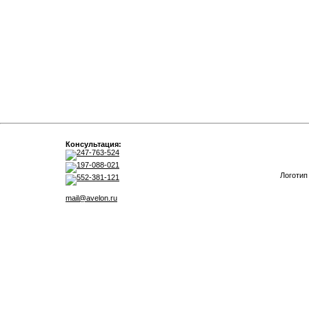
Консультация:
247-763-524
197-088-021
Логотип
552-381-121
mail@avelon.ru