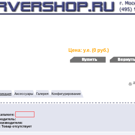
Цена: у.е. (0 руб.)
Дл
икация
Аксессуары
Галерея
Конфигурирование
каталоге:
водитель:
оизводителя:
: Товар отсутствует