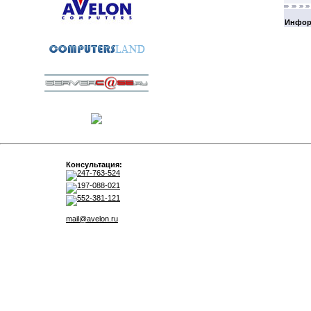
Инфор
Консультация:
247-763-524
197-088-021
552-381-121
mail@avelon.ru