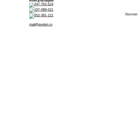
Консультация:
247-763-524
197-088-021
Логотип
552-381-121
mail@avelon.ru