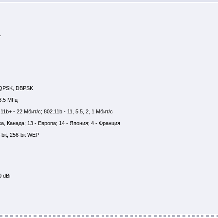
+
DQPSK, DBPSK
3.5 МГц
b+ - 22 Мбит/с; 802.11b - 11, 5.5, 2, 1 Мбит/с
а, Канада; 13 - Европа; 14 - Япония; 4 - Франция
bit, 256-bit WEP
 dBi