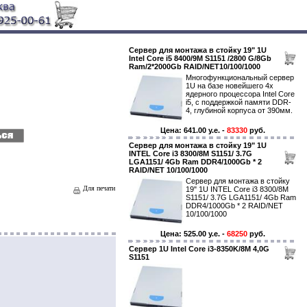
Сервер для монтажа в стойку 19" 1U
Intel Core i5 8400/9M S1151 /2800 G/8Gb
Ram/2*2000Gb RAID/NET10/100/1000
Многофункциональный сервер
1U на базе новейшего 4х
ядерного процессора Intel Core
i5, с поддержкой памяти DDR-
4, глубиной корпуса от 390мм.
Цена: 641.00 y.e. -
83330
руб.
Сервер для монтажа в стойку 19" 1U
INTEL Core i3 8300/8M S1151/ 3.7G
LGA1151/ 4Gb Ram DDR4/1000Gb * 2
RAID/NET 10/100/1000
Сервер для монтажа в стойку
Для печати
19" 1U INTEL Core i3 8300/8M
S1151/ 3.7G LGA1151/ 4Gb Ram
DDR4/1000Gb * 2 RAID/NET
10/100/1000
Цена: 525.00 y.e. -
68250
руб.
Сервер 1U Intel Core i3-8350K/8M 4,0G
S1151