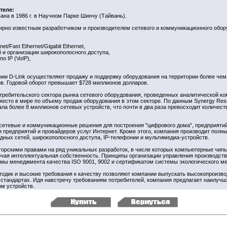
теле:
ана в 1986 г. в Научном Парке Шинчу (Тайвань).
ирно известным разработчиком и производителем сетевого и коммуникационного обор
t/Fast Ethernet/Gigabit Ethernet,
 и организации широкополосного доступа,
о IP (VoIP),
ии D-Link осуществляют продажу и поддержку оборудования на территории более чем 
ов. Годовой оборот превышает $728 миллионов долларов.
требительского сектора рынка сетевого оборудования, проведенных аналитической к
 место в мире по объему продаж оборудования в этом секторе. По данным Synergy Res
ала более 8 миллионов сетевых устройств, что почти в два раза превосходит количест
 сетевые и коммуникационные решения для построения "цифрового дома", предприятий
и предприятий и провайдеров услуг Интернет. Кроме этого, компания производит полн
дных сетей, широкополосного доступа, IP-телефонии и мультимедиа-устройств.
вторскими правами на ряд уникальных разработок, в числе которых компьютерные чипы
чая интеллектуальная собственность. Принципы организации управления производст
мы менеджмента качества ISO 9001, 9002 и сертификатом системы экологического м
дик и высокие требования к качеству позволяют компании выпускать высокопроизво
тандартах. Идя навстречу требованиям потребителей, компания предлагает наилучш
ом устройств.