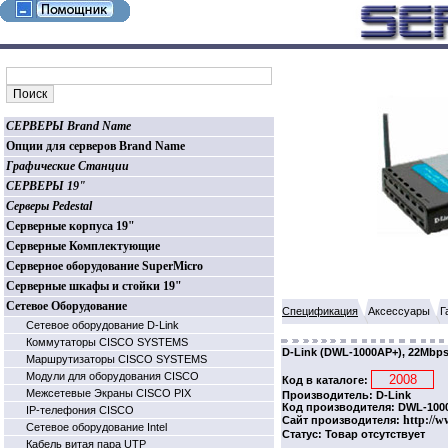
СЕРВЕРЫ Brand Name
Опции для серверов Brand Name
Графические Станции
СЕРВЕРЫ 19"
Серверы Pedestal
Серверные корпуса 19"
Серверные Комплектующие
Серверное оборудование SuperMicro
Серверные шкафы и стойки 19"
Сетевое Оборудование
Спецификация
Аксессуары
Г
Сетевое оборудование D-Link
Коммутаторы CISCO SYSTEMS
D-Link (DWL-1000AP+), 22Mbps 
Маршрутизаторы CISCO SYSTEMS
Модули для оборудования CISCO
Код в каталоге:
Межсетевые Экраны CISCO PIX
Производитель: D-Link
Код производителя: DWL-100
IP-телефония CISCO
http://w
Сайт производителя:
Сетевое оборудование Intel
Статус: Товар отсутствует
Кабель витая пара UTP