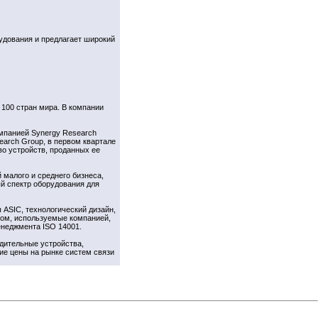
удования и предлагает широкий
100 стран мира. В компании
омпанией Synergy Research
earch Group, в первом квартале
во устройств, проданных ее
 малого и среднего бизнеса,
ый спектр оборудования для
 ASIC, технологический дизайн,
вом, используемые компанией,
енеджмента ISO 14001.
дительные устройства,
ие цены на рынке систем связи