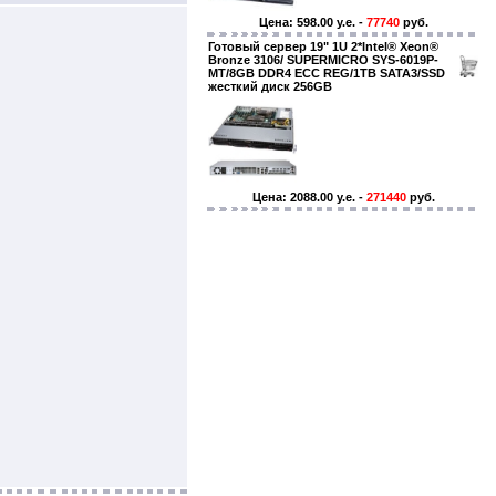
Цена: 598.00 y.e. -
77740
руб.
Готовый сервер 19" 1U 2*Intel® Xeon®
Bronze 3106/ SUPERMICRO SYS-6019P-
MT/8GB DDR4 ECC REG/1TB SATA3/SSD
жесткий диск 256GB
Цена: 2088.00 y.e. -
271440
руб.