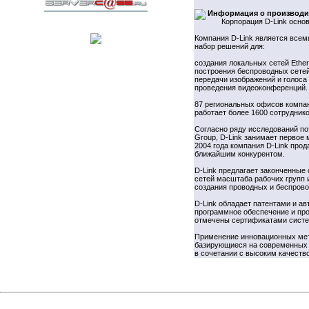
Информация о производи
Корпорация D-Link основ
Компания D-Link является всем
набор решений для:
создания локальных сетей Etherne
построения беспроводных сетей
передачи изображений и голоса п
проведения видеоконференций.
87 региональных офисов компан
работает более 1600 сотрудник
Согласно ряду исследований по
Group, D-Link занимает первое
2004 года компания D-Link прод
ближайшим конкурентом.
D-Link предлагает законченные
сетей масштаба рабочих групп 
создания проводных и беспрово
D-Link обладает патентами и а
программное обеспечение и про
отмечены сертификатами систе
Применение инновационных мето
базирующиеся на современных с
в сочетании с высоким качеств