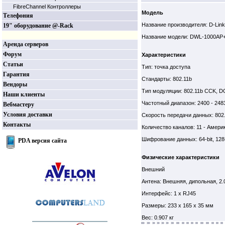
FibreChannel Контроллеры
Модель
Телефония
Название производителя: D-Link
19" оборудование @-Rack
Название модели: DWL-1000AP
Аренда серверов
Форум
Характеристики
Статьи
Тип: точка доступа
Гарантия
Стандарты: 802.11b
Вендоры
Тип модуляции: 802.11b CCK, 
Наши клиенты
Частотный диапазон: 2400 - 248
Вебмастеру
Условия доставки
Скорость передачи данных: 802.11
Контакты
Количество каналов: 11 - Америк
Шифрование данных: 64-bit, 128-
PDA версия сайта
Физические характеристики
Внешний
Антена: Внешняя, дипольная, 2.0
Интерфейс: 1 x RJ45
Размеры: 233 x 165 x 35 мм
Вес: 0.907 кг