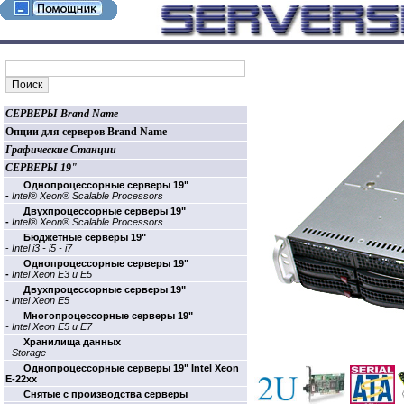
СЕРВЕРЫ Brand Name
Опции для серверов Brand Name
Графические Станции
СЕРВЕРЫ 19"
Однопроцессорные cерверы 19"
-
Intel® Xeon® Scalable Processors
Двухпроцессорные cерверы 19"
-
Intel® Xeon® Scalable Processors
Бюджетные cерверы 19"
-
Intel i3 - i5 - i7
Однопроцессорные cерверы 19"
-
Intel Xeon E3 и E5
Двухпроцессорные cерверы 19"
- Intel Xeon E5
Многопроцессорные cерверы 19"
- Intel Xeon E5 и E7
Хранилища данных
-
Storage
Однопроцессорные cерверы 19" Intel Xeon
E-22xx
Cнятые с производства серверы