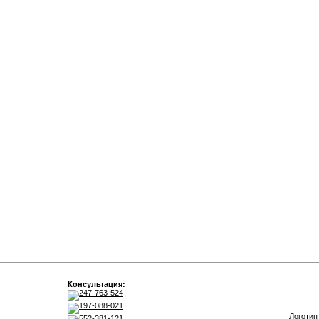
Консультация:
247-763-524
197-088-021
Логотип
552-381-121