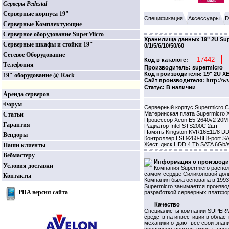
Серверы Pedestal
Серверные корпуса 19"
Спецификация
Аксессуары
Г
Серверные Комплектующие
Серверное оборудование SuperMicro
Хранилища данных 19" 2U Supe
Серверные шкафы и стойки 19"
0/1/5/6/10/50/60
Сетевое Оборудование
Код в каталоге:
Телефония
Производитель: supermicro
Код производителя: 19" 2U X
19" оборудование @-Rack
http://w
Сайт производителя:
Статус: В наличии
Аренда серверов
Форум
Серверный корпус Supermicro 
Материнская плата Supermicro 
Статьи
Процессор Xeon E5-2640v2 20M 
Гарантия
Радиатор Intel STS200C 2шт
Память Kingston KVR16E11/8 DD
Вендоры
Контроллер LSI 9260-8I 8-port S
Жест. диск HDD 4 Tb SATA 6Gb/
Наши клиенты
Вебмастеру
Информация о производи
Условия доставки
Компания Supermicro распол
самом сердце Силиконовой дол
Контакты
Компания была основана в 1993 
Supermicro занимается произво
PDA версия сайта
разработкой серверных платфо
Качество
Специалисты компании SUPERMI
средств на инвестиции в облас
механики отдают все свои знан