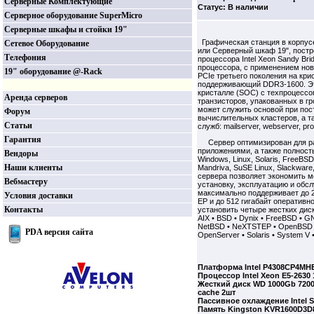
Серверные Комплектующие
Статус: В наличии
Серверное оборудование SuperMicro
Серверные шкафы и стойки 19"
Графическая станция в корпусе
Сетевое Оборудование
или Серверный шкаф 19", постр
Телефония
процессора Intel Xeon Sandy Br
процессора, с применением нов
19" оборудование @-Rack
PCIe третьего поколения на кр
поддерживающий DDR3-1600. Эт
кристалле (SOC) с техпроцессом
Аренда серверов
транзисторов, упакованных в г
может служить основой при по
Форум
вычислительных кластеров, а т
Статьи
служб: mailserver, webserver, p
Гарантия
Сервер оптимизирован для раб
приложениями, а также полнос
Вендоры
Windows, Linux, Solaris, FreeBS
Наши клиенты
Mandriva, SuSE Linux, Slackware
сервера позволяет экономить м
Вебмастеру
установку, эксплуатацию и об
максимально поддерживает до 2-
Условия доставки
EP и до 512 гигабайт оператив
Контакты
установить четыре жестких дис
AIX • BSD • Dynix • FreeBSD • GN
NetBSD • NeXTSTEP • OpenBSD • 
PDA версия сайта
OpenServer • Solaris • System V 
Платформа Intel P4308CP4MH
Процессор Intel Xeon E5-2630
Жесткий диск WD 1000Gb 7200
cache 2шт
Пассивное охлаждение Intel S
Память Kingston KVR1600D3D