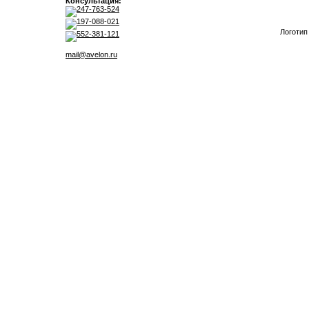
Консультация:
247-763-524
197-088-021
Логотип
552-381-121
mail@avelon.ru