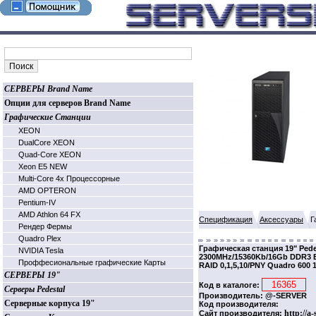
СЕРВЕРЫ Brand Name
Опции для серверов Brand Name
Графические Станции
XEON
DualCore XEON
Quad-Core XEON
Xeon E5 NEW
Multi-Core 4х Процессорные
AMD OPTERON
Pentium-IV
AMD Athlon 64 FX
Спецификация
Аксессуары
Г
Рендер Фермы
Quadro Plex
Графическая станция 19" Pedes
NVIDIA Tesla
2300MHz/15360Kb/16Gb DDR3 
Проффесиональные графические Карты
RAID 0,1,5,10/PNY Quadro 600
СЕРВЕРЫ 19"
Код в каталоге:
Серверы Pedestal
Производитель: @-SERVER
Серверные корпуса 19"
Код производителя:
http://a
Сайт производителя: