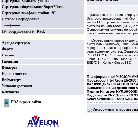
Серверные Комплектующие
Серверное оборудование SuperMicro
Серверные шкафы и стойки 19"
Графическая станция в корпусе
быстрого процессора Intel Xeon
Сетевое Оборудование
линий PCIe третьего поколения
Телефония
система на кристалле (SOC) с 
Сервер может служить основой 
19" оборудование @-Rack
служб: mailserver, webserver, p
Сервер оптимизирован для раб
Аренда серверов
системами Windows, Linux, Solar
корпус - 2U такого сервера поз
Форум
размещаемых систем. Сервер ма
Статьи
DDR3 ECC REG. В корпус можно у
Linux • HP-UX • IRIX • Mac OS X
Гарантия
BSD/OS • Xenix • ClosedBSD.
Вендоры
Наши клиенты
Платформа Intel P4308CP4MH
Вебмастеру
Процессор Intel Xeon E5-2680
Жесткий диск HITACHI HDD S
Условия доставки
Пассивное охлаждение Intel S
Память Kingston KVR1600D3D
Контакты
Видеокарта PNY Quadro FX 38
Ключ активации RAID SAS R
PDA версия сайта
Информация о производи