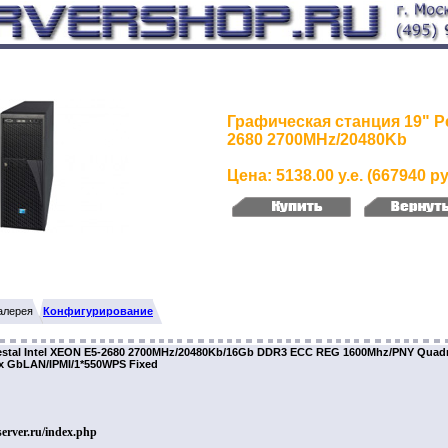
Графическая станция 19" Pe
2680 2700MHz/20480Kb
Цена: 5138.00 у.е. (667940 ру
алерея
Конфигурирование
estal Intel XEON E5-2680 2700MHz/20480Kb/16Gb DDR3 ECC REG 1600Mhz/PNY Quadr
 x GbLAN/IPMI/1*550WPS Fixed
-server.ru/index.php