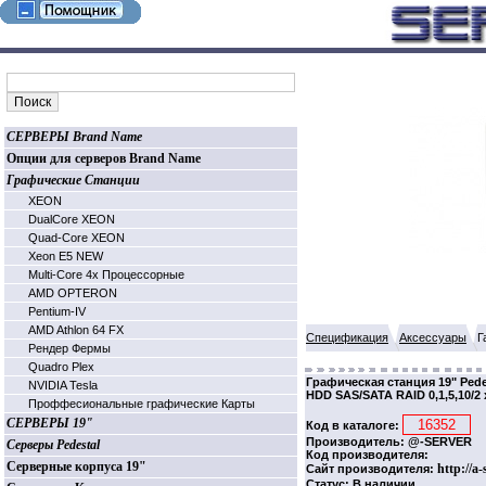
СЕРВЕРЫ Brand Name
Опции для серверов Brand Name
Графические Станции
XEON
DualCore XEON
Quad-Core XEON
Xeon E5 NEW
Multi-Core 4х Процессорные
AMD OPTERON
Pentium-IV
AMD Athlon 64 FX
Спецификация
Аксессуары
Г
Рендер Фермы
Quadro Plex
Графическая станция 19" Ped
NVIDIA Tesla
HDD SAS/SATA RAID 0,1,5,10/2
Проффесиональные графические Карты
СЕРВЕРЫ 19"
Код в каталоге:
Производитель: @-SERVER
Серверы Pedestal
Код производителя:
Серверные корпуса 19"
http://a
Сайт производителя:
Статус: В наличии