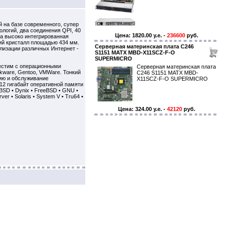
 на базе современного, супер
ологий, два соединения QPI, 40
Цена: 1820.00 y.e. -
236600
руб.
а высоко интегрированная
кий кристалл площадью 434 мм.
Серверная материнская плата C246
лизации различных Интернет -
S1151 MATX MBD-X11SCZ-F-O
SUPERMICRO
местим с операционными
Серверная материнская плата
ckware, Gentoo, VMWare. Тонкий
C246 S1151 MATX MBD-
цию и обслуживание
X11SCZ-F-O SUPERMICRO
12 гигабайт оперативной памяти
BSD • Dynix • FreeBSD • GNU •
r • Solaris • System V • Tru64 •
Цена: 324.00 y.e. -
42120
руб.