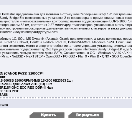
 Pedestal, предназначена для монтажа в стойку или Серверный шкаф 19", построенный
 Sandy Bridge E с возможностью установки 2-го процессора, с применением новых техн
 на кристалле и четырёхканальный контроллер памяти поддерживающий DDR3-1600. Эт
техпроцессом 32 нм, состоит из 2,27 миллиарда транзисторов, упакованных в громозд
при построении высокопроизводительных вычислительных кластеров, а также для реа
roxiserver и служб инфраструктуры сети.
оты с 1С, SQL, MS Dynamix (Axapta), Oracle приложениями, а также полностью сов
is, FreeBSD, Novell, CentOS, Fedora, RedHat, DebianVMWare, Mandriva, SuSE Linux, Sla
воляет экономить место и энергопотребление, а также упрощает установку, эксплуата
ксимально поддерживает до 2-х Процессоров серии Intel Xeon Sandy Bridge-EP и до 5
становить четыре жестких диска SATA, Совместимось с ОС - Windows • A/UX • AIX • 
 • Minix • NetBSD • NeXTSTEP • OpenBSD • PC-BSD • Plan 9 • Plan B • QNX • SCO OpenServe
EN (CANOE PASS) S2600CP4
 1шт
AS 600GB 15000RPM/64MB 15K600 0B23663 2шт
TS200C для Socket 2011 (1U) 1шт
8R11S/4GHC ECC REG DDR-III 4шт
00 1GB PCIE
KSAS8
теле: