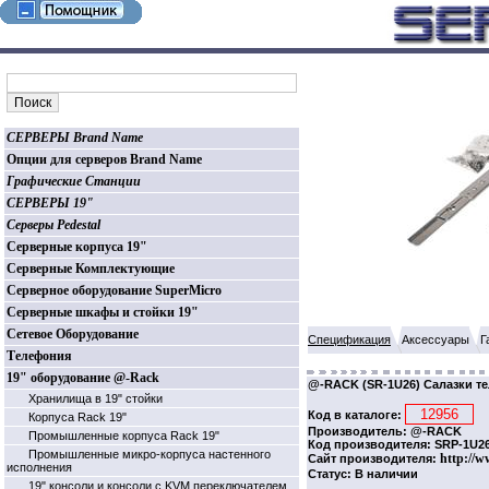
СЕРВЕРЫ Brand Name
Опции для серверов Brand Name
Графические Станции
СЕРВЕРЫ 19"
Серверы Pedestal
Серверные корпуса 19"
Серверные Комплектующие
Серверное оборудование SuperMicro
Серверные шкафы и стойки 19"
Сетевое Оборудование
Спецификация
Аксессуары
Г
Телефония
19" оборудование @-Rack
@-RACK (SR-1U26) Салазки те
Хранилища в 19" стойки
Код в каталоге:
Корпуса Rack 19"
Производитель: @-RACK
Промышленные корпуса Rack 19"
Код производителя: SRP-1U2
Промышленные микро-корпуса настенного
http://w
Сайт производителя:
исполнения
Статус: В наличии
19" консоли и консоли с KVM переключателем