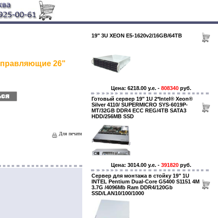
19" 3U XEON E5-1620v2/16GB/64TB
правляющие 26"
Цена: 6218.00 y.e. -
808340
руб.
Готовый сервер 19" 1U 2*Intel® Xeon®
Silver 4110/ SUPERMICRO SYS-6019P-
MT/32GB DDR4 ECC REG/4TB SATA3
HDD/256MB SSD
Для печати
Цена: 3014.00 y.e. -
391820
руб.
Сервер для монтажа в стойку 19" 1U
INTEL Pentium Dual-Core G5400 S1151 4M
3.7G /4096Mb Ram DDR4/120Gb
SSD/LAN10/100/1000