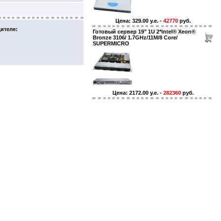
Цена: 329.00 y.e. -
42770
руб.
ителе:
Готовый сервер 19" 1U 2*Intel® Xeon®
Bronze 3106/ 1.7GHz/11M/8 Core/
SUPERMICRO
Цена: 2172.00 y.e. -
282360
руб.