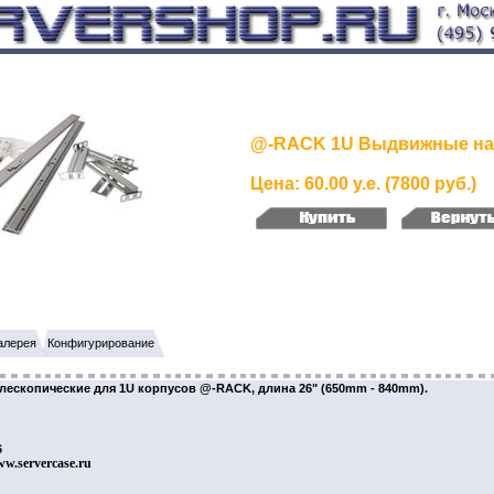
@-RACK 1U Выдвижные на
Цена: 60.00 у.е. (7800 руб.)
алерея
Конфигурирование
лескопические для 1U корпусов @-RACK, длина 26" (650mm - 840mm).
6
ww.servercase.ru